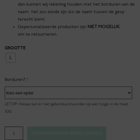
dan kunnen wij rekening houden met het borduren van de
naam. het zou zonde zijn als de naam tussen de gesp
terecht komt.
Gepersonaliseerde producten zijn
NIET MOGELIJK
om te retourneren.
GROOTTE
L
Borduren?
*
LET OP: Helaas kan er niet geborduurd worden op een tuigje in de maat
XXS.
Djurgarden
TOEVOEGEN AAN WINKELWAGEN
-