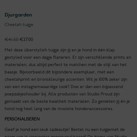
Djurgarden
Cheetah tuigje
Oorspronkelijke
Huidige
€
41.50
€
27.00
prijs
prijs
Met deze überstylish tuigje zijn jij en je hond in één klap
was:
is:
gestyled voor een dagje flaneren. Er zijn verschillende prints en
€41.50.
€27.00.
materialen, dus altijd perfect te matchen met de stijl van het
baasje. Bijvoorbeeld dit bijzondere exemplaar, met een
cheetahprint en bronskleurige accenten. Wil je 100% zeker zijn
van een instagramwaardige look? Doe er dan een bijpassend
poepzakjeshouder bij. Alle producten van Studio Proud zijn
gemaakt van de beste kwaliteit materialen. Zo genieten jij én je
hond nog heel lang van de mooiste hondenaccessoires.
PERSONALISEREN
Geef je hond een leuk cadeautje! Bestel nu een tuigjemet de
naam van je viervoeter gepersonaliseerd! De items van Studio