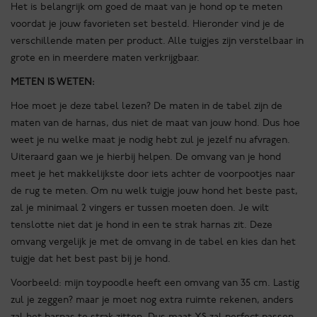
Het is belangrijk om goed de maat van je hond op te meten
voordat je jouw favorieten set besteld. Hieronder vind je de
verschillende maten per product. Alle tuigjes zijn verstelbaar in
grote en in meerdere maten verkrijgbaar.
METEN IS WETEN:
Hoe moet je deze tabel lezen? De maten in de tabel zijn de
maten van de harnas, dus niet de maat van jouw hond. Dus hoe
weet je nu welke maat je nodig hebt zul je jezelf nu afvragen.
Uiteraard gaan we je hierbij helpen. De omvang van je hond
meet je het makkelijkste door iets achter de voorpootjes naar
de rug te meten. Om nu welk tuigje jouw hond het beste past,
zal je minimaal 2 vingers er tussen moeten doen. Je wilt
tenslotte niet dat je hond in een te strak harnas zit. Deze
omvang vergelijk je met de omvang in de tabel en kies dan het
tuigje dat het best past bij je hond.
Voorbeeld: mijn toypoodle heeft een omvang van 35 cm. Lastig
zul je zeggen? maar je moet nog extra ruimte rekenen, anders
zal het harnas te strak zitten. Dus maat XS zal perfect passen.