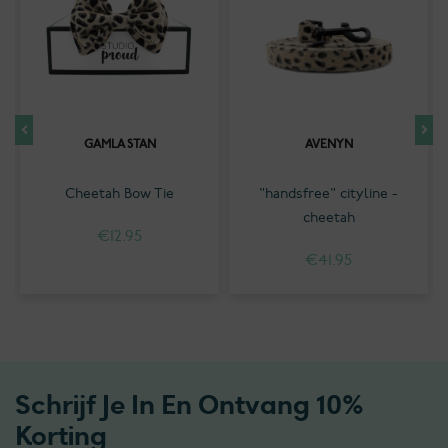
GAMLA STAN
AVENYN
Cheetah Bow Tie
"handsfree" cityline -
cheetah
€
12.95
€
41.95
Schrijf Je In En Ontvang 10%
Korting