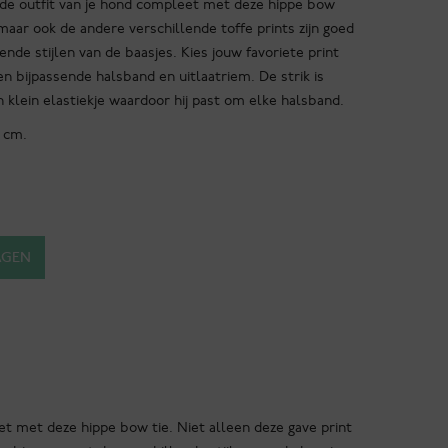
ak de outfit van je hond compleet met deze hippe bow
 maar ook de andere verschillende toffe prints zijn goed
nde stijlen van de baasjes. Kies jouw favoriete print
 bijpassende halsband en uitlaatriem. De strik is
 klein elastiekje waardoor hij past om elke halsband.
 cm.
AGEN
eet met deze hippe bow tie. Niet alleen deze gave print