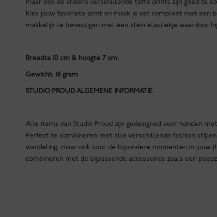
maar ook de andere verschillende toffe prints zijn goed te c
Kies jouw favoriete print en maak je set compleet met een bi
makkelijk te bevestigen met een klein elastiekje waardoor hi
Breedte 10 cm & hoogte 7 cm.
Gewicht: 18 gram
STUDIO PROUD ALGEMENE INFORMATIE
Alle items van Studio Proud zijn gedesigned voor honden met st
Perfect te combineren met alle verschillende fashion stijlen 
wandeling, maar ook voor de bijzondere momenten in jouw (h
combineren met de bijpassende accessoires zoals een poepza