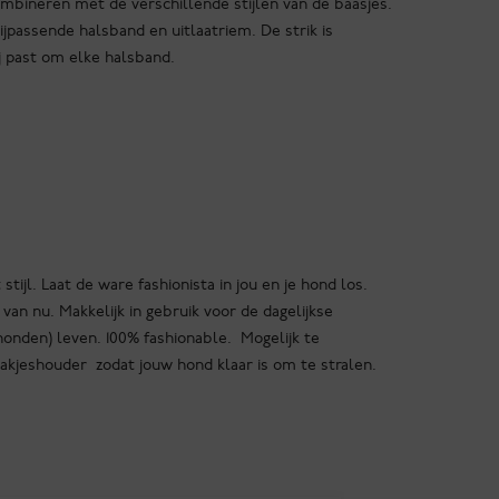
ombineren met de verschillende stijlen van de baasjes.
jpassende halsband en uitlaatriem. De strik is
j past om elke halsband.
ijl. Laat de ware fashionista in jou en je hond los.
van nu. Makkelijk in gebruik voor de dagelijkse
onden) leven. 100% fashionable. Mogelijk te
kjeshouder zodat jouw hond klaar is om te stralen.