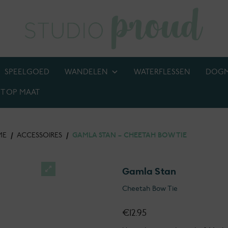
SPEELGOED
WANDELEN
WATERFLESSEN
DOG
T OP MAAT
BIJ! M.U.V. kettingen, anti-tekenbanden en penningen
ME
/
ACCESSOIRES
/
GAMLA STAN – CHEETAH BOW TIE
Gamla Stan
Cheetah Bow Tie
€
12.95