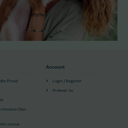
Account
dio Proud
Login / Register
Probeer nu
le
trimsalon Den
rim cursus