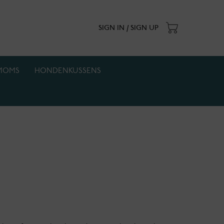
SIGN IN / SIGN UP
MOMS
HONDENKUSSENS
. Actie geldt zolang de voorraad strekt.