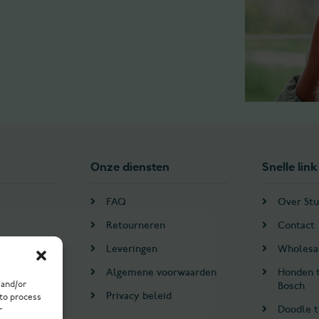
Onze diensten
Snelle link
FAQ
Over Stu
Retourneren
Contact
Leveringen
Wholesa
Algemene voorwaarden
Honden 
 and/or
Bosch
en
Privacy beleid
 to process
Doodle t
r