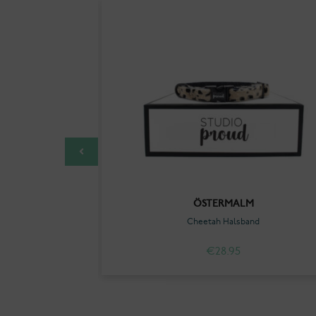
M
ÖSTERMALM
riem
Cheetah Halsband
€
28.95