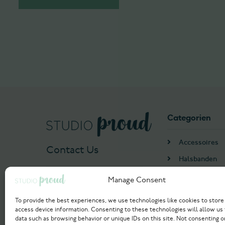
Categorien
Accessoires
Contact Us
Halsbanden
Harnassen
Manage Consent
+31 655552993
Algemeen
info@studioproud.com
To provide the best experiences, we use technologies like cookies to store
Hondenmand
access device information. Consenting to these technologies will allow us
data such as browsing behavior or unique IDs on this site. Not consenting o