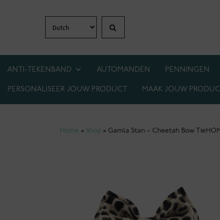
Zoeken
Ga
Ga
door
naar
naar
de
navigatie
inhoud
ANTI-TEKENBAND
AUTOMANDEN
PENNINGEN
PERSONALISEER JOUW PRODUCT
MAAK JOUW PRODUC
1+1 GRATIS OP BIJNA ALLES! WEES ER SNEL 
Home
»
Shop
»
Gamla Stan – Cheetah Bow Tie
HO