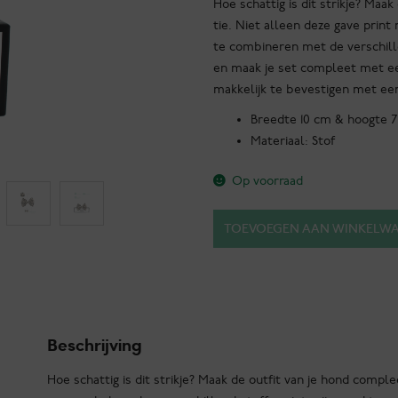
Hoe schattig is dit strikje? Ma
tie. Niet alleen deze gave print
te combineren met de verschille
en maak je set compleet met een
makkelijk te bevestigen met een
Breedte 10 cm & hoogte 7
Materiaal: Stof
Op voorraad
Gamla
TOEVOEGEN AAN WINKELW
Stan
-
Cheetah
Bow
Tie
Beschrijving
aantal
Hoe schattig is dit strikje? Maak de outfit van je hond compl