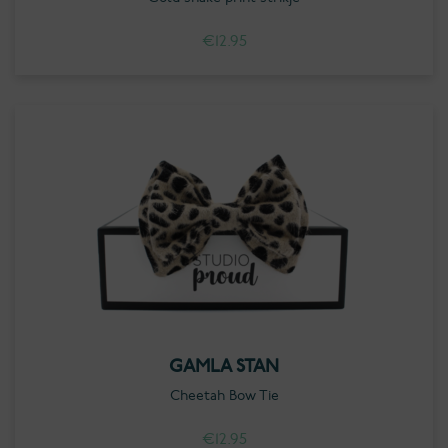
€
12.95
GAMLA STAN
Cheetah Bow Tie
€
12.95