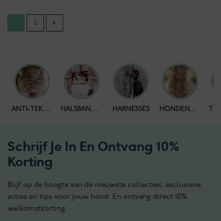
1
2
HONDENPOEPZAKJES
ANTI-TEKENBAND
HALSBANDEN
HARNESSES
HONDENKETTING
Schrijf Je In En Ontvang 10%
Korting
Blijf op de hoogte van de nieuwste collecties, exclusieve
acties en tips voor jouw hond. En ontvang direct 10%
welkomstkorting.