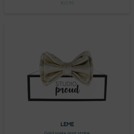
€
12.95
LEME
Gold snake print strikje