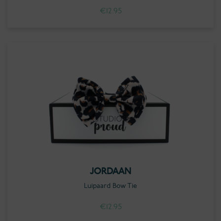
€
12.95
JORDAAN
Luipaard Bow Tie
€
12.95