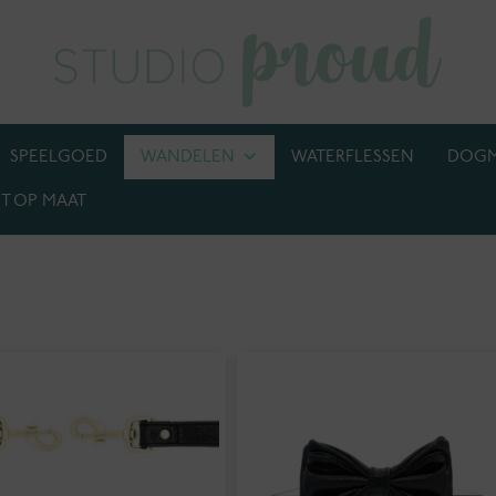
SPEELGOED
WANDELEN
WATERFLESSEN
DOG
T OP MAAT
BIJ! M.U.V. kettingen, anti-tekenbanden en penningen