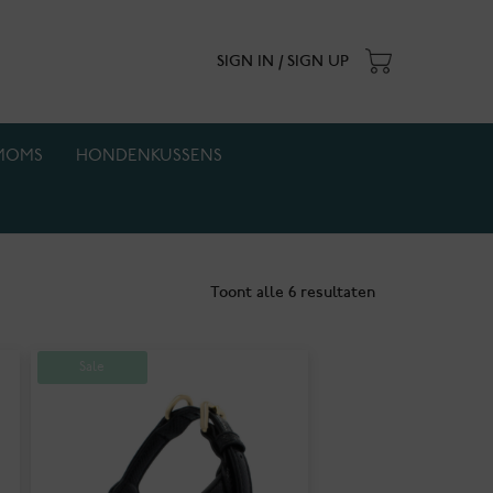
SIGN IN / SIGN UP
MOMS
HONDENKUSSENS
. Actie geldt zolang de voorraad strekt.
Toont alle 6 resultaten
Sale