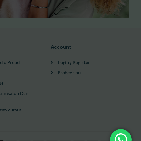
Account
dio Proud
Login / Register
Probeer nu
le
trimsalon Den
rim cursus