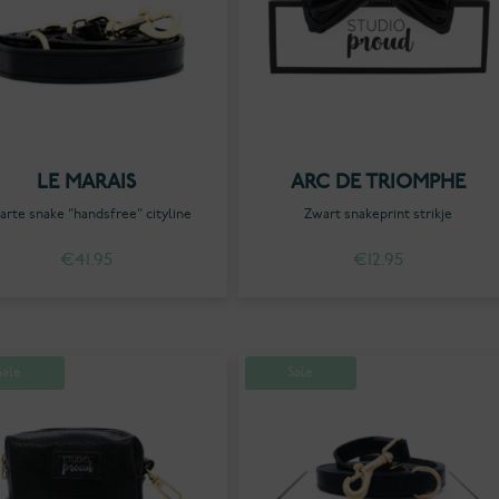
LE MARAIS
ARC DE TRIOMPHE
arte snake "handsfree" cityline
Zwart snakeprint strikje
€
41.95
€
12.95
Sale
Sale