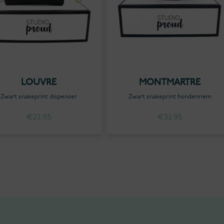
LOUVRE
MONTMARTRE
Zwart snakeprint dispenser
Zwart snakeprint hondenriem
€
22.95
€
32.95