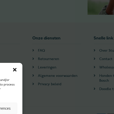
Onze diensten
Snelle link
FAQ
Over Stu
Retourneren
Contact
Leveringen
Wholesa
Algemene voorwaarden
Honden 
 and/or
Bosch
en
Privacy beleid
 to process
Doodle t
r
erences