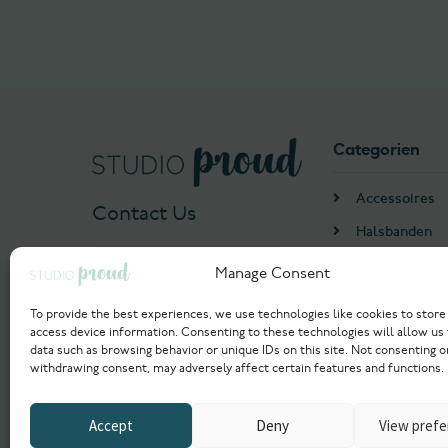
Categorien
Accessoires
Contact Us
Halsbanden
Harnassen
Manage Consent
+31 655552993
Algemeen
info@studioproud.com
To provide the best experiences, we use technologies like cookies to store
Hondenmand
access device information. Consenting to these technologies will allow us
data such as browsing behavior or unique IDs on this site. Not consenting o
Voer
withdrawing consent, may adversely affect certain features and functions.
Accept
Deny
View pref