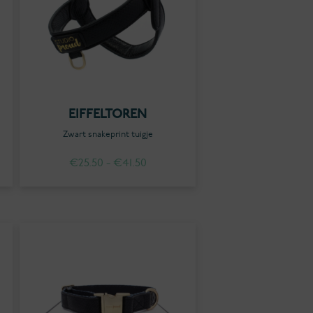
EIFFELTOREN
Zwart snakeprint tuigje
Prijsklasse:
€
25.50
-
€
41.50
€25.50
tot
€41.50