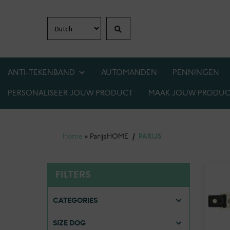
Zoeken
Ga
Ga
door
naar
naar
de
navigatie
inhoud
ANTI-TEKENBAND
AUTOMANDEN
PENNINGEN
PERSONALISEER JOUW PRODUCT
MAAK JOUW PRODUC
1+1 GRATIS OP BIJNA ALLES! WEES ER SNEL 
Home
»
Parijs
HOME
/
PARIJS
FILTERS
CATEGORIES
SIZE DOG