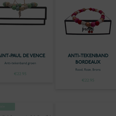
AINT-PAUL DE VENCE
ANTI-TEKENBAND
BORDEAUX
Anti-tekenband groen
Rood, Roze, Brons
€
22.95
€
22.95
Sale