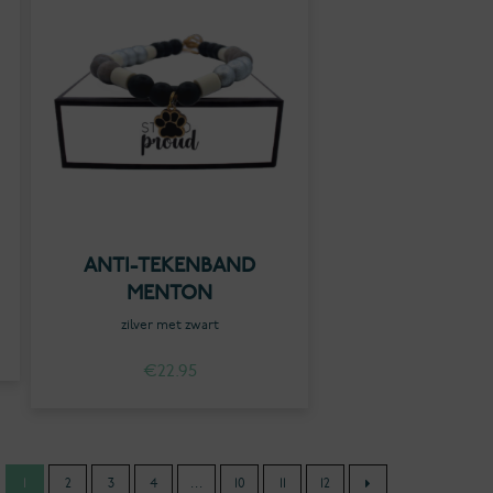
ANTI-TEKENBAND
MENTON
zilver met zwart
€
22.95
1
2
3
4
…
10
11
12