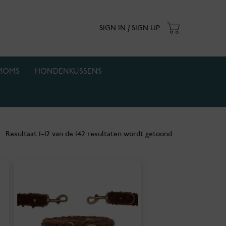
SIGN IN / SIGN UP
MOMS
HONDENKUSSENS
. Actie geldt zolang de voorraad strekt.
Resultaat 1–12 van de 142 resultaten wordt getoond