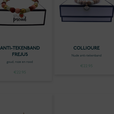
ANTI-TEKENBAND
COLLIOURE
FREJUS
Nude anti-tekenband
goud, roze en rood
€
22.95
€
22.95