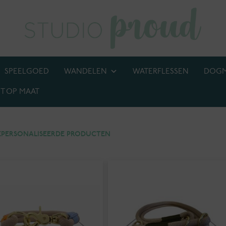
SPEELGOED
WANDELEN
WATERFLESSEN
DOG
T OP MAAT
BIJ! M.U.V. kettingen, anti-tekenbanden en penningen
EPERSONALISEERDE PRODUCTEN