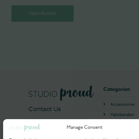
Categorien
Accessoires
Contact Us
Halsbanden
Harnassen
Manage Consent
+31 655552993
Algemeen
info@studioproud.com