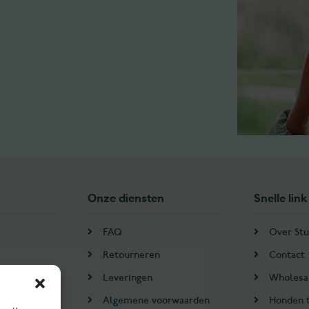
Onze diensten
Snelle link
FAQ
Over Stu
Retourneren
Contact
Leveringen
Wholesa
Algemene voorwaarden
Honden 