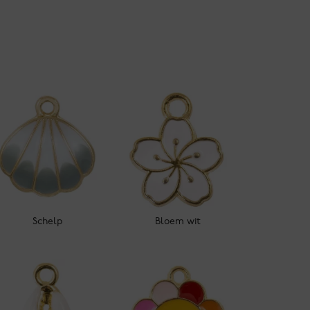
Schelp
Bloem wit