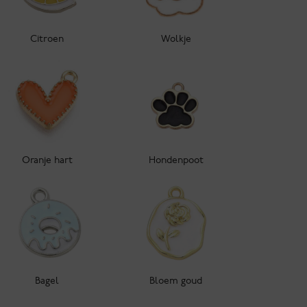
Citroen
Wolkje
Oranje hart
Hondenpoot
Bagel
Bloem goud