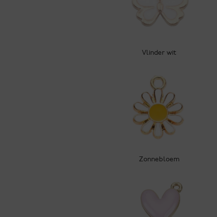
Vlinder wit
Zonnebloem