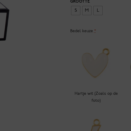
GROOTTE
S
M
L
Bedel keuze
*
Hartje wit (Zoals op de
foto)