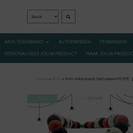
Zoeken
Ga
Ga
door
naar
naar
de
navigatie
inhoud
ANTI-TEKENBAND
AUTOMANDEN
PENNINGEN
PERSONALISEER JOUW PRODUCT
MAAK JOUW PRODUC
1+1 GRATIS OP BIJNA ALLES! WEES ER SNEL 
Home
»
Shop
»
Anti-tekenband Halloween
HOME
Sale