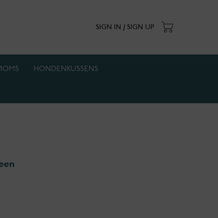
SIGN IN / SIGN UP
MOMS
HONDENKUSSENS
. Actie geldt zolang de voorraad strekt.
ween