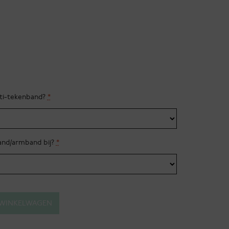
nti-tekenband?
*
band/armband bij?
*
 WINKELWAGEN