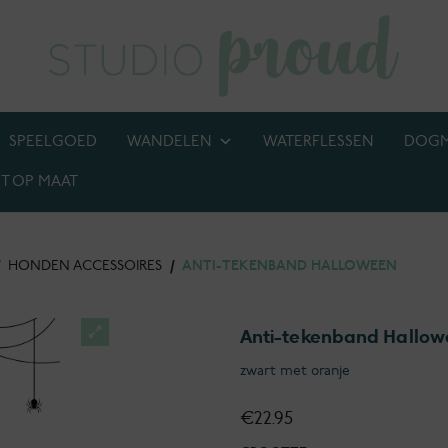
SPEELGOED
WANDELEN
WATERFLESSEN
DOG
T OP MAAT
BIJ! M.U.V. kettingen, anti-tekenbanden en penningen
/
HONDEN ACCESSOIRES
/
ANTI-TEKENBAND HALLOWEEN
Anti-tekenband Hallo
zwart met oranje
€
22.95