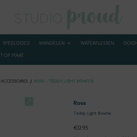
SPEELGOED
WANDELEN
WATERFLESSEN
DOG
T OP MAAT
BIJ! M.U.V. kettingen, anti-tekenbanden en penningen
ACCESSOIRES
/
ROSS – TEDDY LIGHT BOWTIE
Ross
Teddy Light Bowtie
€
12.95