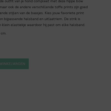
ak de outfit van je hond compleet met deze hippe bow
 maar ook de andere verschillende toffe prints zijn goed
nde stijlen van de baasjes. Kies jouw favoriete print
 bijpassende halsband en uitlaatriem. De strik is
 klein elastiekje waardoor hij past om elke halsband.
 cm.
 WINKELWAGEN