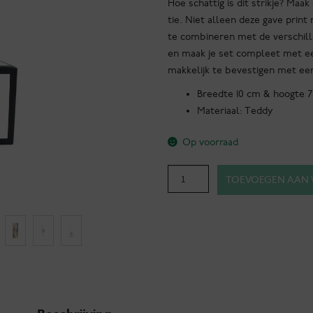
Hoe schattig is dit strikje? Ma
tie. Niet alleen deze gave print
te combineren met de verschille
en maak je set compleet met een
makkelijk te bevestigen met een
Breedte 10 cm & hoogte 7
Materiaal: Teddy
Op voorraad
Ross
TOEVOEGEN AAN
-
Teddy
Light
Bowtie
aantal