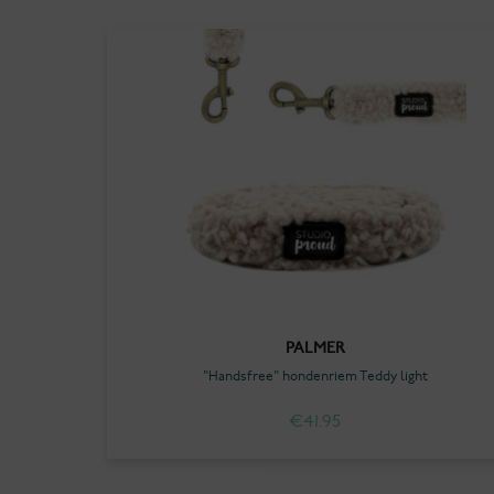
PALMER
"Handsfree" hondenriem Teddy light
€
41.95