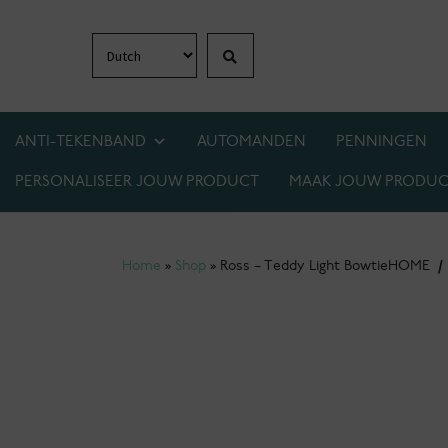
Zoeken
Ga
Ga
door
naar
naar
de
navigatie
inhoud
ANTI-TEKENBAND
AUTOMANDEN
PENNINGEN
PERSONALISEER JOUW PRODUCT
MAAK JOUW PRODUC
1+1 GRATIS OP BIJNA ALLES! WEES ER SNEL 
Home
»
Shop
»
Ross – Teddy Light Bowtie
HOME
/