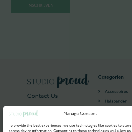
Categorien
Accessoires
Contact Us
Halsbanden
Harnassen
Manage Consent
+31 655552993
Algemeen
info@studioproud.com
To provide the best experiences, we use technologies like cookies to store
Hondenmand
access device information. Consenting to these technologies will allow us