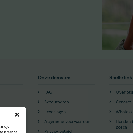
Onze diensten
Snelle link
FAQ
Over Stu
Retourneren
Contact
Leveringen
Wholesa
Algemene voorwaarden
Honden 
Bosch
 and/or
en
Privacy beleid
 to process