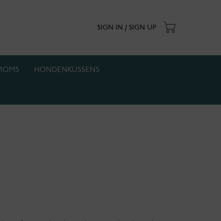
SIGN IN / SIGN UP
MOMS
HONDENKUSSENS
. Actie geldt zolang de voorraad strekt.