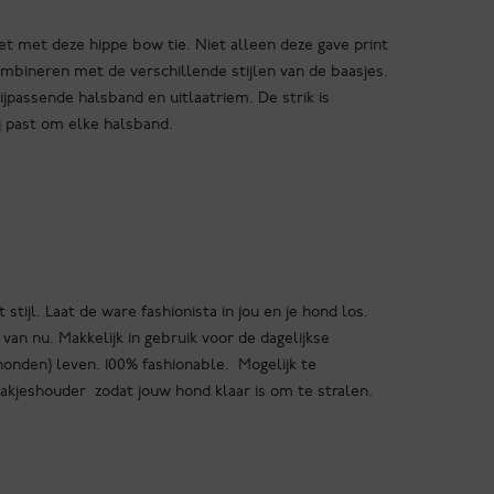
eet met deze hippe bow tie. Niet alleen deze gave print
ombineren met de verschillende stijlen van de baasjes.
jpassende halsband en uitlaatriem. De strik is
j past om elke halsband.
tijl. Laat de ware fashionista in jou en je hond los.
van nu. Makkelijk in gebruik voor de dagelijkse
onden) leven. 100% fashionable. Mogelijk te
kjeshouder zodat jouw hond klaar is om te stralen.