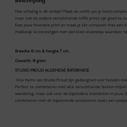
Beschrijving
Hoe schattig is dit strikje? Maak de outfit van je hond compl
maar ook de andere verschillende toffe prints zijn goed te c
Kies jouw favoriete print en maak je set compleet met een bi
makkelijk te bevestigen met een klein elastiekje waardoor hi
Breedte 10 cm & hoogte 7 cm.
Gewicht: 18 gram
STUDIO PROUD ALGEMENE INFORMATIE
Alle items van Studio Proud zijn gedesigned voor honden met s
Perfect te combineren met alle verschillende fashion stijlen 
wandeling, maar ook voor de bijzondere momenten in jouw (h
combineren met de bijpassende accessoires zoals een poepza