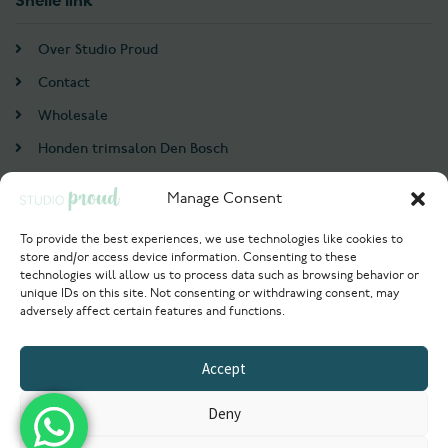
Snelle link
Over Studio Proud
Contact
Wholesale
Honden trimsalon Den Bosch
Doodle trim cursus
Manage Consent
Account
To provide the best experiences, we use technologies like cookies to
store and/or access device information. Consenting to these
Login / Register
technologies will allow us to process data such as browsing behavior or
unique IDs on this site. Not consenting or withdrawing consent, may
Probeer nu
adversely affect certain features and functions.
© 2021 Studioproud. All rights reserved.
Accept
Powered by
Deny