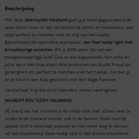
Beschrijving
Met deze
überstylish halsband
geef jij je hond gegarandeerd de
wow-factor mee. Er zijn verschillende prints en materialen, dus
altijd perfect te matchen met de stijl van het baasje.
Bijvoorbeeld dit bijzondere exemplaar,
van fraai teddy light met
bronskleurige accenten
. Wil je 100% zeker zijn van een
instagramwaardige look? Doe er een bijpassende riem erbij en
jullie zijn in één klap klaar! Alle producten van Studio Proud zijn
gedesigned om perfect te matchen met het baasje, dus ben jij
en je hond in een klap gestyled voor een dagje flaneren.
Verstelbaar in grote en in meerdere maten verkrijgbaar.
WAAROM EEN TEDDY HALSBAND
DE trend van het moment is de teddy stof. Niet alleen veel te
vinden in de interieur trends, ook in de fashion. Deze heerlijk
aaibaar stof is helemaal populair en niet meer weg te denken
uit het straatbeeld. Deze teddy stof is niet alleen ontzettend