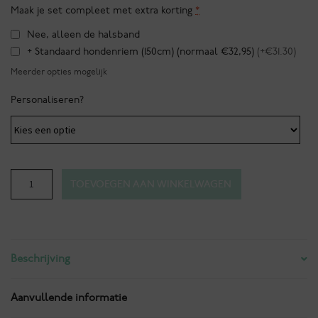
Maak je set compleet met extra korting
*
Nee, alleen de halsband
+ Standaard hondenriem (150cm) (normaal €32,95)
(+€31.30)
Meerder opties mogelijk
Personaliseren?
South
TOEVOEGEN AAN WINKELWAGEN
pole
-
Teddy
light
Beschrijving
halsband
aantal
Aanvullende informatie