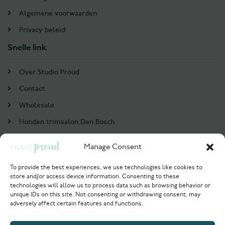
Algemene voorwaarden
Privacy beleid
Snelle link
Over Studio Proud
Contact
Wholesale
Honden trimsalon Den Bosch
Doodle trim cursus
Manage Consent
Account
To provide the best experiences, we use technologies like cookies to
store and/or access device information. Consenting to these
Login / Register
technologies will allow us to process data such as browsing behavior or
unique IDs on this site. Not consenting or withdrawing consent, may
Probeer nu
adversely affect certain features and functions.