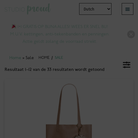
Ga
Ga
Menu
door
naar
bmenu
naar
de
1+1 GRATIS OP BIJNA ALLES! WEES ER SNEL BIJ!
tvouwen
navigatie
inhoud
M.U.V. kettingen, anti-tekenbanden en penningen.
Actie geldt zolang de voorraad strekt.
Home
»
Sale
HOME
/
SALE
Resultaat 1–12 van de 33 resultaten wordt getoond
bmenu
tvouwen