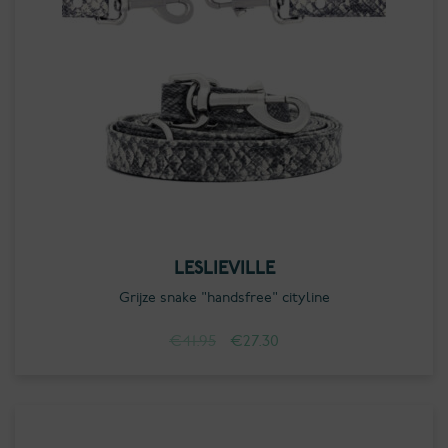
LESLIEVILLE
Grijze snake "handsfree" cityline
Oorspronkelijke
Huidige
€
41.95
€
27.30
prijs
prijs
was:
is:
€41.95.
€27.30.