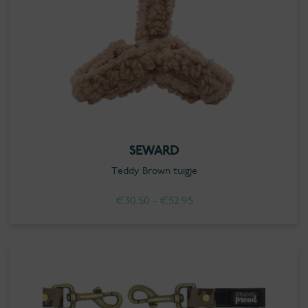
SEWARD
Teddy Brown tuigje
Prijsklasse:
€
30.50
-
€
52.95
€30.50
tot
€52.95