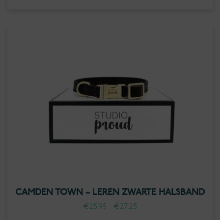
prijs
prijs
was:
is:
€28.95.
€18.80.
CAMDEN TOWN – LEREN ZWARTE HALSBAND
Prijsklasse:
€
25.95
-
€
27.25
€25.95