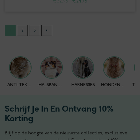
Oorspronkelijke
Huidige
€
32.95
€
24.75
prijs
prijs
was:
is:
€32.95.
€24.75.
1
2
3
HONDENPOEPZAKJES
ANTI-TEKENBAND
HALSBANDEN
HARNESSES
HONDENKETTING
Schrijf Je In En Ontvang 10%
Korting
Blijf op de hoogte van de nieuwste collecties, exclusieve