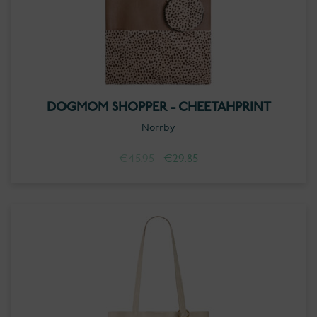
DOGMOM SHOPPER - CHEETAHPRINT
Norrby
Oorspronkelijke
Huidige
€
45.95
€
29.85
prijs
prijs
was:
is:
€45.95.
€29.85.