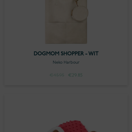
DOGMOM SHOPPER - WIT
Neko Harbour
Oorspronkelijke
Huidige
€
45.95
€
29.85
prijs
prijs
was:
is:
€45.95.
€29.85.