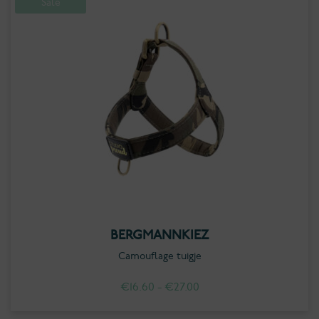
Sale
BERGMANNKIEZ
Camouflage tuigje
Prijsklasse:
€
16.60
-
€
27.00
€16.60