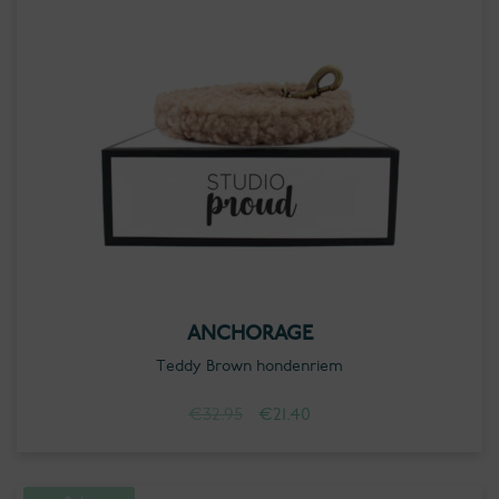
ANCHORAGE
Teddy Brown hondenriem
Oorspronkelijke
Huidige
€
32.95
€
21.40
prijs
prijs
was:
is:
€32.95.
€21.40.