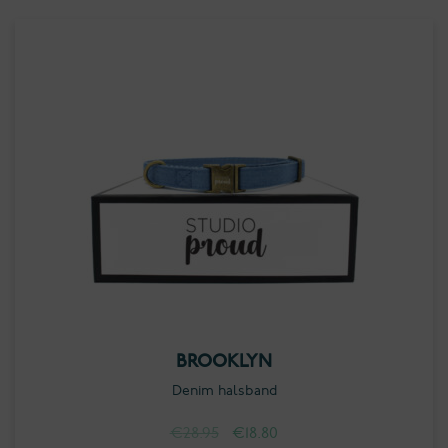
tot
€27.00
BROOKLYN
Denim halsband
Oorspronkelijke
Huidige
€
28.95
€
18.80