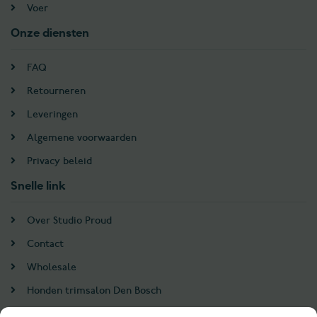
Voer
Onze diensten
FAQ
Retourneren
Leveringen
Algemene voorwaarden
Privacy beleid
Snelle link
Over Studio Proud
Contact
Wholesale
Honden trimsalon Den Bosch
Doodle trim cursus