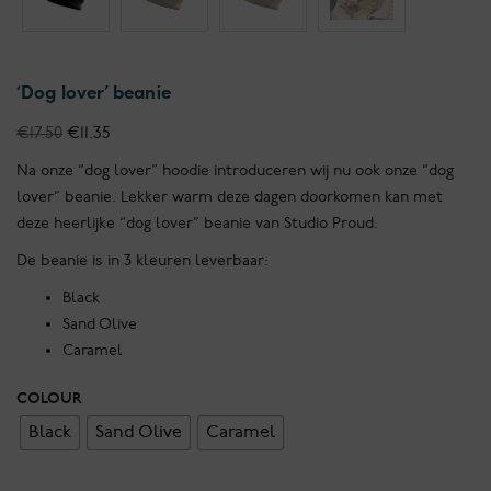
“Dog lover” beanie
Oorspronkelijke
Huidige
€
17.50
€
11.35
prijs
prijs
Na onze “dog lover” hoodie introduceren wij nu ook onze “dog
was:
is:
lover” beanie. Lekker warm deze dagen doorkomen kan met
€17.50.
€11.35.
deze heerlijke “dog lover” beanie van Studio Proud.
De beanie is in 3 kleuren leverbaar:
Black
Sand Olive
Caramel
COLOUR
Black
Sand Olive
Caramel