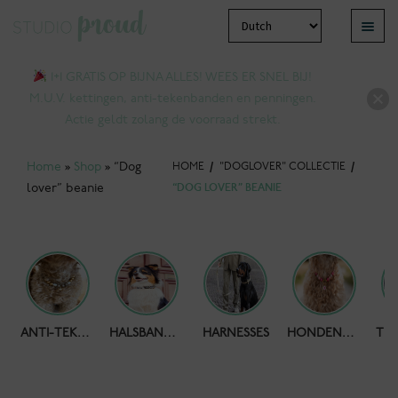
Ga
Ga
Menu
door
naar
bmenu
naar
de
1+1 GRATIS OP BIJNA ALLES! WEES ER SNEL BIJ!
tvouwen
navigatie
inhoud
M.U.V. kettingen, anti-tekenbanden en penningen.
Actie geldt zolang de voorraad strekt.
Home
»
Shop
»
“Dog
HOME
/
"DOGLOVER" COLLECTIE
/
lover” beanie
“DOG LOVER” BEANIE
HONDENPOEPZAKJES
ANTI-TEKENBAND
HALSBANDEN
HARNESSES
HONDENKETTING
bmenu
tvouwen