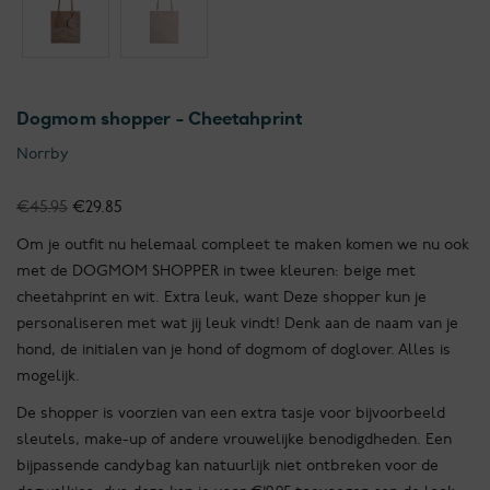
Dogmom shopper - Cheetahprint
Norrby
Oorspronkelijke
Huidige
€
45.95
€
29.85
prijs
prijs
Om je outfit nu helemaal compleet te maken komen we nu ook
was:
is:
met de DOGMOM SHOPPER in twee kleuren: beige met
€45.95.
€29.85.
cheetahprint en wit. Extra leuk, want Deze shopper kun je
personaliseren met wat jij leuk vindt! Denk aan de naam van je
hond, de initialen van je hond of dogmom of doglover. Alles is
mogelijk.
De shopper is voorzien van een extra tasje voor bijvoorbeeld
sleutels, make-up of andere vrouwelijke benodigdheden. Een
bijpassende candybag kan natuurlijk niet ontbreken voor de