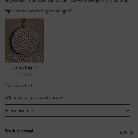
dogwalkies, dus deze kan je voor €19.95 toevoegen aan de look
Bijpassende candybag toevoegen?
Candybag
(+
€19.95)
Maak de look af!
Wil je de tas personaliseren?
Product totaal
€29.85