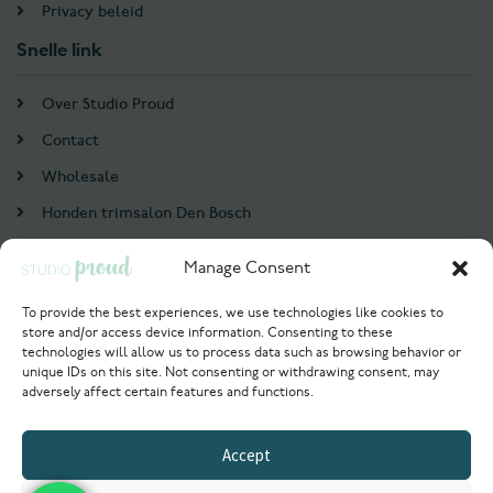
Privacy beleid
Snelle link
Over Studio Proud
Contact
Wholesale
Honden trimsalon Den Bosch
Doodle trim cursus
Manage Consent
Account
To provide the best experiences, we use technologies like cookies to
store and/or access device information. Consenting to these
Login / Register
technologies will allow us to process data such as browsing behavior or
unique IDs on this site. Not consenting or withdrawing consent, may
Probeer nu
adversely affect certain features and functions.
© 2021 Studioproud. All rights reserved.
Accept
Powered by