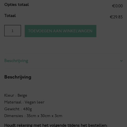
Opties totaal
€0.00
Totaal
€29.85
Dogmom
TOEVOEGEN AAN WINKELWAGEN
shopper
-
Cheetahprint
aantal
Beschrijving
Beschrijving
Kleur : Beige
Materiaal : Vegan leer
Gewicht : 480g
Dimensies : 35cm x 30cm x 3cm
Houdt rekening met het volgende tijdens het bestellen: