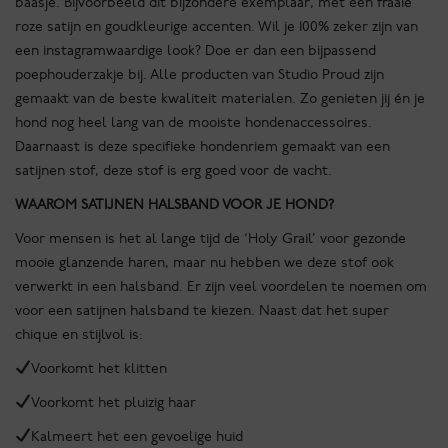
baasje. Bijvoorbeeld dit bijzondere exemplaar, met een fraaie
roze satijn en goudkleurige accenten. Wil je 100% zeker zijn van
een instagramwaardige look? Doe er dan een bijpassend
poephouderzakje bij. Alle producten van Studio Proud zijn
gemaakt van de beste kwaliteit materialen. Zo genieten jij én je
hond nog heel lang van de mooiste hondenaccessoires.
Daarnaast is deze specifieke hondenriem gemaakt van een
satijnen stof, deze stof is erg goed voor de vacht.
WAAROM SATIJNEN HALSBAND VOOR JE HOND?
Voor mensen is het al lange tijd de ‘Holy Grail’ voor gezonde
mooie glanzende haren, maar nu hebben we deze stof ook
verwerkt in een halsband. Er zijn veel voordelen te noemen om
voor een satijnen halsband te kiezen. Naast dat het super
chique en stijlvol is:
Voorkomt het klitten
Voorkomt het pluizig haar
Kalmeert het een gevoelige huid