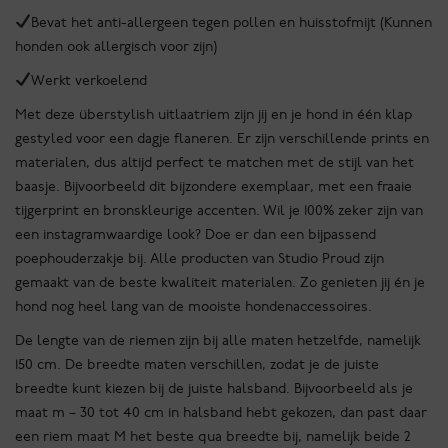
Bevat het anti-allergeen tegen pollen en huisstofmijt (Kunnen
honden ook allergisch voor zijn)
Werkt verkoelend
Met deze überstylish uitlaatriem zijn jij en je hond in één klap
gestyled voor een dagje flaneren. Er zijn verschillende prints en
materialen, dus altijd perfect te matchen met de stijl van het
baasje. Bijvoorbeeld dit bijzondere exemplaar, met een fraaie
tijgerprint en bronskleurige accenten. Wil je 100% zeker zijn van
een instagramwaardige look? Doe er dan een bijpassend
poephouderzakje bij. Alle producten van Studio Proud zijn
gemaakt van de beste kwaliteit materialen. Zo genieten jij én je
hond nog heel lang van de mooiste hondenaccessoires.
De lengte van de riemen zijn bij alle maten hetzelfde, namelijk
150 cm. De breedte maten verschillen, zodat je de juiste
breedte kunt kiezen bij de juiste halsband. Bijvoorbeeld als je
maat m – 30 tot 40 cm in halsband hebt gekozen, dan past daar
een riem maat M het beste qua breedte bij, namelijk beide 2