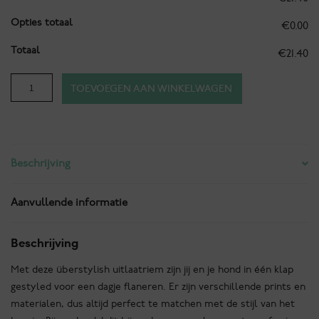
Opties totaal
€0.00
Totaal
€21.40
Istanbul
TOEVOEGEN AAN WINKELWAGEN
-
Topkapı
aantal
Beschrijving
Aanvullende informatie
Beschrijving
Met deze überstylish uitlaatriem zijn jij en je hond in één klap
gestyled voor een dagje flaneren. Er zijn verschillende prints en
materialen, dus altijd perfect te matchen met de stijl van het