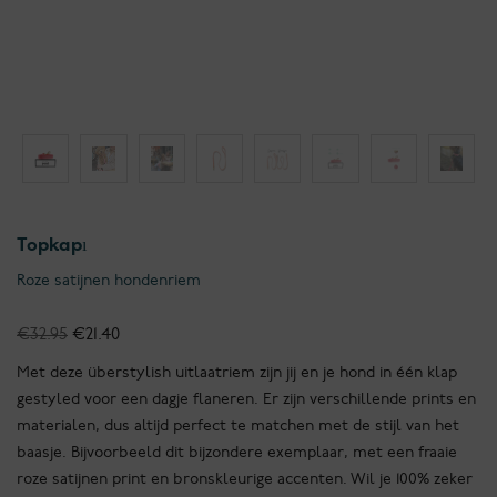
Topkapı
Roze satijnen hondenriem
Oorspronkelijke
Huidige
€
32.95
€
21.40
prijs
prijs
Met deze überstylish uitlaatriem zijn jij en je hond in één klap
was:
is:
gestyled voor een dagje flaneren. Er zijn verschillende prints en
€32.95.
€21.40.
materialen, dus altijd perfect te matchen met de stijl van het
baasje. Bijvoorbeeld dit bijzondere exemplaar, met een fraaie
roze satijnen print en bronskleurige accenten. Wil je 100% zeker