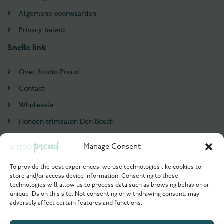
Algemene voorwaarden
Privacy beleid
Snelle link
Over Studio Proud
Contact
Wholesale
Honden trimsalon Den Bosch
Doodle trim cursus
Manage Consent
Account
To provide the best experiences, we use technologies like cookies to
store and/or access device information. Consenting to these
Login / Register
technologies will allow us to process data such as browsing behavior or
unique IDs on this site. Not consenting or withdrawing consent, may
Probeer nu
adversely affect certain features and functions.