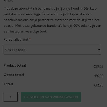
€
12.95
Met deze uberstylish bandana’s zijn jij en je hond in één klap
gestyled voor een dagje flaneren. Er zijn 10 hippe kleuren
beschikbaar,dus altijd perfect te matchen met de stijl van het
baasje. Met deze gekleurde bandana’s kan jij 100% zeker zijn van
een instagramwaardige look.
Personaliseren?
*
Product totaal
€12.95
Opties totaal
€0.00
Totaal
€12.95
Bandana
TOEVOEGEN AAN WINKELWAGEN
-
Ibiza