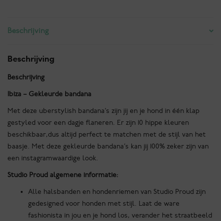
-
Es
Beschrijving
Vedrá
-
Zwart
Beschrijving
aantal
Beschrijving
Ibiza – Gekleurde bandana
Met deze uberstylish bandana’s zijn jij en je hond in één klap
gestyled voor een dagje flaneren. Er zijn 10 hippe kleuren
beschikbaar,dus altijd perfect te matchen met de stijl van het
baasje. Met deze gekleurde bandana’s kan jij 100% zeker zijn van
een instagramwaardige look.
Studio Proud algemene informatie:
Alle halsbanden en hondenriemen van Studio Proud zijn
gedesigned voor honden met stijl. Laat de ware
fashionista in jou en je hond los, verander het straatbeeld