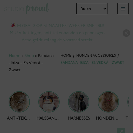
Ga
Ga
Menu
door
naar
bmenu
naar
de
1+1 GRATIS OP BIJNA ALLES! WEES ER SNEL BIJ!
tvouwen
navigatie
inhoud
M.U.V. kettingen, anti-tekenbanden en penningen.
Actie geldt zolang de voorraad strekt.
Home
»
Shop
»
Bandana
HOME
/
HONDEN ACCESSOIRES
/
-Ibiza – Es Vedrá –
BANDANA -IBIZA – ES VEDRÁ – ZWART
Zwart
bmenu
HONDENPOEPZAKJES
ANTI-TEKENBAND
HALSBANDEN
HARNESSES
HONDENKETTING
tvouwen