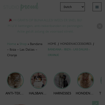
Ga
Ga
Menu
door
naar
bmenu
naar
de
1+1 GRATIS OP BIJNA ALLES! WEES ER SNEL BIJ!
tvouwen
navigatie
inhoud
M.U.V. kettingen, anti-tekenbanden en penningen.
Actie geldt zolang de voorraad strekt.
Home
»
Shop
»
Bandana
HOME
/
HONDEN ACCESSOIRES
/
– Ibiza – Las Dalias –
BANDANA – IBIZA – LAS DALIAS –
Oranje
ORANJE
bmenu
HONDENPOEPZAKJES
ANTI-TEKENBAND
HALSBANDEN
HARNESSES
HONDENKETTING
tvouwen