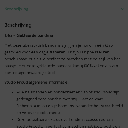
Las
Beschrijving
Dalias
-
Oranje
Beschrijving
aantal
Ibiza – Gekleurde bandana
Met deze uberstylish bandana zijn jij en je hond in één klap
gestyled voor een dagje flaneren. Er zijn 10 hippe kleuren
beschikbaar, dus altijd perfect te matchen met de stijl van het
baasje. Met deze gekleurde bandana kan jij 100% zeker zijn van
een instagramwaardige look.
Studio Proud algemene informatie:
Alle halsbanden en hondenriemen van Studio Proud zijn
gedesigned voor honden met stijl. Laat de ware
fashionista in jou en je hond los, verander het straatbeeld
en verover social media.
Deze betaalbare exclusieve honden accessoires van
Studio Proud zijn perfect te matchen met jouw outfit en