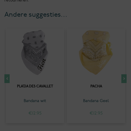
retourneren.
Andere suggesties…
PLATJA DES CAVALLET
PACHA
Bandana wit
Bandana Geel
€
12.95
€
12.95