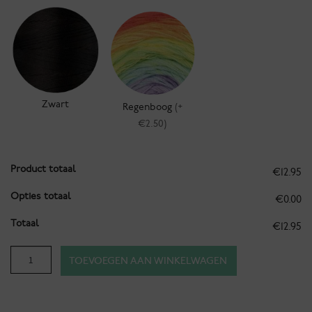
Zwart
Regenboog
(+
€2.50)
Product totaal
€12.95
Opties totaal
€0.00
Totaal
€12.95
Bandana
TOEVOEGEN AAN WINKELWAGEN
-
Ibiza
-