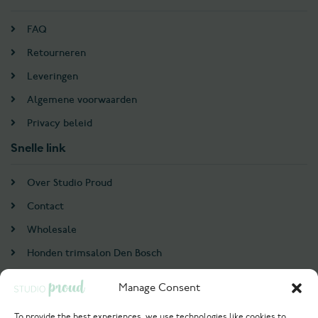
FAQ
Retourneren
Leveringen
Algemene voorwaarden
Privacy beleid
Snelle link
Over Studio Proud
Contact
Wholesale
Honden trimsalon Den Bosch
Doodle trim cursus
Manage Consent
Account
To provide the best experiences, we use technologies like cookies to