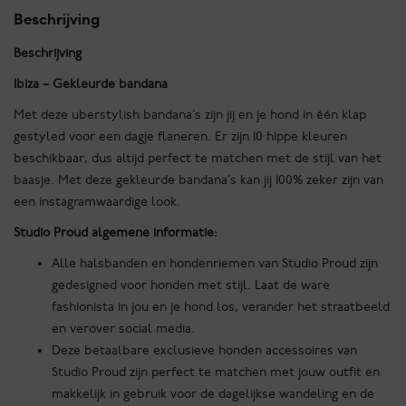
de
Beschrijving
Rey
Beschrijving
-
Donker
Ibiza – Gekleurde bandana
roze
Met deze uberstylish bandana’s zijn jij en je hond in één klap
aantal
gestyled voor een dagje flaneren. Er zijn 10 hippe kleuren
beschikbaar, dus altijd perfect te matchen met de stijl van het
baasje. Met deze gekleurde bandana’s kan jij 100% zeker zijn van
een instagramwaardige look.
Studio Proud algemene informatie:
Alle halsbanden en hondenriemen van Studio Proud zijn
gedesigned voor honden met stijl. Laat de ware
fashionista in jou en je hond los, verander het straatbeeld
en verover social media.
Deze betaalbare exclusieve honden accessoires van
Studio Proud zijn perfect te matchen met jouw outfit en
makkelijk in gebruik voor de dagelijkse wandeling en de