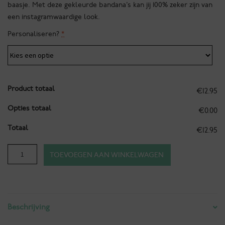
baasje. Met deze gekleurde bandana’s kan jij 100% zeker zijn van
een instagramwaardige look.
Personaliseren?
*
Product totaal
€12.95
Opties totaal
€0.00
Totaal
€12.95
Bandana
TOEVOEGEN AAN WINKELWAGEN
-
Ibiza
-
Passeig
Beschrijving
de
Vara