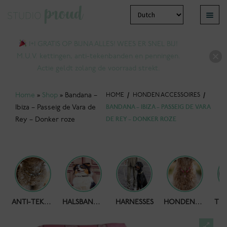
Ga
Ga
Menu
door
naar
bmenu
naar
de
1+1 GRATIS OP BIJNA ALLES! WEES ER SNEL BIJ!
tvouwen
navigatie
inhoud
M.U.V. kettingen, anti-tekenbanden en penningen.
Actie geldt zolang de voorraad strekt.
Home
»
Shop
»
Bandana –
HOME
/
HONDEN ACCESSOIRES
/
Ibiza – Passeig de Vara de
BANDANA – IBIZA – PASSEIG DE VARA
Rey – Donker roze
DE REY – DONKER ROZE
bmenu
HONDENPOEPZAKJES
ANTI-TEKENBAND
HALSBANDEN
HARNESSES
HONDENKETTING
tvouwen