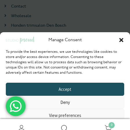
Contact
Wholesale
Honden trimsalon Den Bosch
Doodle trim cursus
Manage Consent
Account
To provide the best experiences, we use technologies like cookies to
store and/or access device information. Consenting to these
Login / Register
technologies will allow us to process data such as browsing behavior or
unique IDs on this site. Not consenting or withdrawing consent, may
Probeer nu
adversely affect certain features and functions.
© 2021 Studioproud. All rights reserved.
Accept
Powered by
Deny
View preferences
0
Privacyverklaring