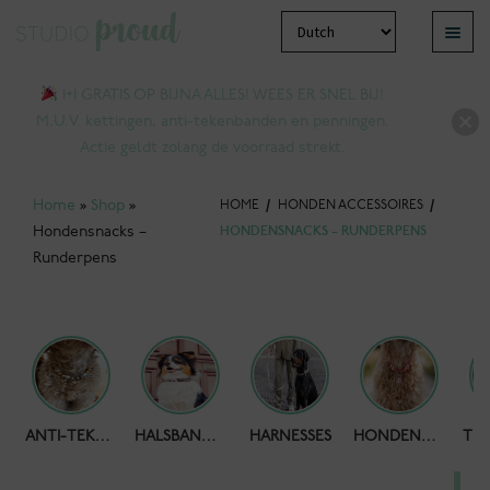
Ga
Ga
Menu
door
naar
bmenu
naar
de
1+1 GRATIS OP BIJNA ALLES! WEES ER SNEL BIJ!
tvouwen
navigatie
inhoud
M.U.V. kettingen, anti-tekenbanden en penningen.
Actie geldt zolang de voorraad strekt.
Home
»
Shop
»
HOME
/
HONDEN ACCESSOIRES
/
Hondensnacks –
HONDENSNACKS – RUNDERPENS
Runderpens
bmenu
HONDENPOEPZAKJES
ANTI-TEKENBAND
HALSBANDEN
HARNESSES
HONDENKETTING
tvouwen