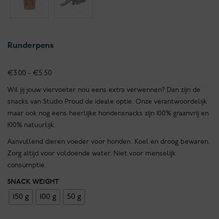
Runderpens
Prijsklasse:
€
3.00
-
€
5.50
€3.00
Wil jij jouw viervoeter nou eens extra verwennen? Dan zijn de
tot
snacks van Studio Proud de ideale optie. Onze verantwoordelijk
€5.50
maar ook nog eens heerlijke hondensnacks zijn 100% graanvrij en
100% natuurlijk.
Aanvullend dieren voeder voor honden. Koel en droog bewaren.
Zorg altijd voor voldoende water. Niet voor menselijk
consumptie.
SNACK WEIGHT
150 g
100 g
50 g