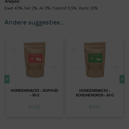
Analyse:
Eiwit 43%, Vet 2%, As 3%, Celstof 0,5%, Vocht 20%
Andere suggesties…
HONDENSNACKS – KOPHUID
HONDENSNACKS –
– 50 G
KONIJNENOREN – 50 G
€
3.50
€
5.00