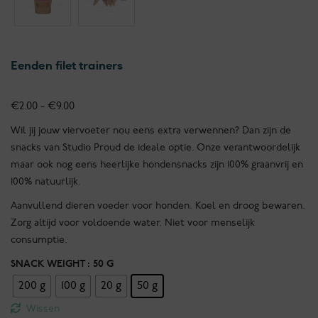
Eenden filet trainers
Prijsklasse:
€
2.00
-
€
9.00
€2.00
Wil jij jouw viervoeter nou eens extra verwennen? Dan zijn de
tot
snacks van Studio Proud de ideale optie. Onze verantwoordelijk
€9.00
maar ook nog eens heerlijke hondensnacks zijn 100% graanvrij en
100% natuurlijk.
Aanvullend dieren voeder voor honden. Koel en droog bewaren.
Zorg altijd voor voldoende water. Niet voor menselijk
consumptie.
SNACK WEIGHT
: 50 G
200 g
100 g
20 g
50 g
Wissen