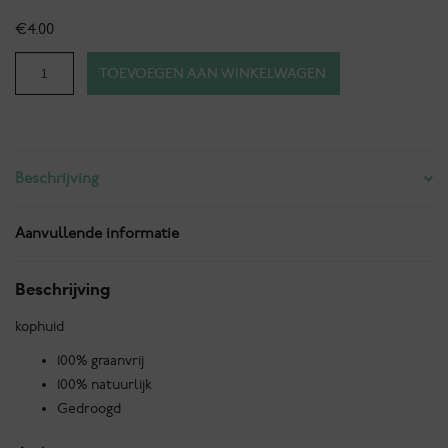
€
4.00
Hondensnacks
TOEVOEGEN AAN WINKELWAGEN
-
Eenden
filet
trainers
Beschrijving
aantal
Aanvullende informatie
Beschrijving
kophuid
100% graanvrij
100% natuurlijk
Gedroogd