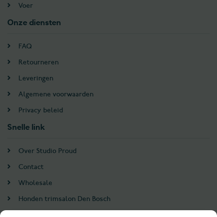
Voer
Onze diensten
FAQ
Retourneren
Leveringen
Algemene voorwaarden
Privacy beleid
Snelle link
Over Studio Proud
Contact
Wholesale
Honden trimsalon Den Bosch
Doodle trim cursus