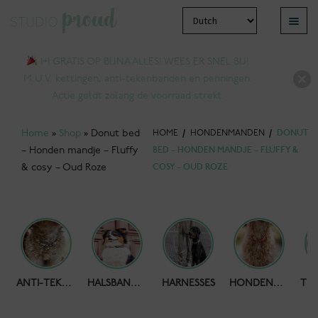
Ga
Ga
Menu
door
naar
bmenu
naar
de
1+1 GRATIS OP BIJNA ALLES! WEES ER SNEL BIJ!
tvouwen
navigatie
inhoud
M.U.V. kettingen, anti-tekenbanden en penningen.
Actie geldt zolang de voorraad strekt.
Home
»
Shop
»
Donut bed
HOME
/
HONDENMANDEN
/
DONUT
– Honden mandje – Fluffy
BED – HONDEN MANDJE – FLUFFY &
& cosy – Oud Roze
COSY – OUD ROZE
bmenu
HONDENPOEPZAKJES
ANTI-TEKENBAND
HALSBANDEN
HARNESSES
HONDENKETTING
tvouwen