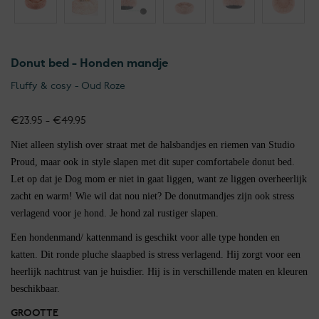
Donut bed - Honden mandje
Fluffy & cosy - Oud Roze
Prijsklasse:
€
23.95
-
€
49.95
€23.95
Niet alleen stylish over straat met de halsbandjes en riemen van Studio
tot
Proud, maar ook in style slapen met dit super comfortabele donut bed.
€49.95
Let op dat je Dog mom er niet in gaat liggen, want ze liggen overheerlijk
zacht en warm! Wie wil dat nou niet? De donutmandjes zijn ook stress
verlagend voor je hond. Je hond zal rustiger slapen.
Een hondenmand/ kattenmand is geschikt voor alle type honden en
katten. Dit ronde pluche slaapbed is stress verlagend. Hij zorgt voor een
heerlijk nachtrust van je huisdier. Hij is in verschillende maten en kleuren
beschikbaar.
GROOTTE