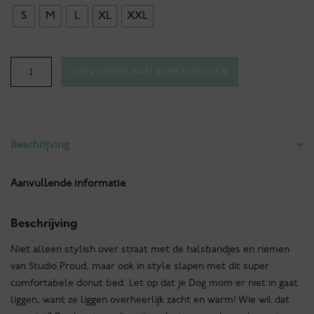
S
M
L
XL
XXL
Donut
TOEVOEGEN AAN WINKELWAGEN
bed
-
Honden
mandje
Beschrijving
-
Fluffy
&
Aanvullende informatie
cosy
-
Beschrijving
Oud
Roze
Niet alleen stylish over straat met de halsbandjes en riemen
aantal
van Studio Proud, maar ook in style slapen met dit super
comfortabele donut bed. Let op dat je Dog mom er niet in gaat
liggen, want ze liggen overheerlijk zacht en warm! Wie wil dat