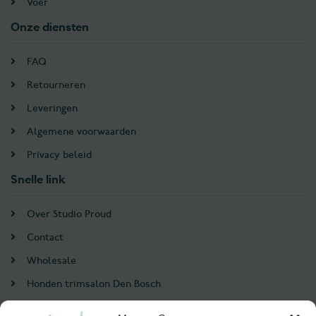
Voer
Onze diensten
FAQ
Retourneren
Leveringen
Algemene voorwaarden
Privacy beleid
Snelle link
Over Studio Proud
Contact
Wholesale
Honden trimsalon Den Bosch
Doodle trim cursus