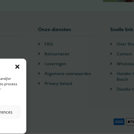
Onze diensten
Snelle link
FAQ
Over Stu
Retourneren
Contact
Leveringen
Wholesa
Algemene voorwaarden
Honden 
 and/or
Bosch
en
Privacy beleid
 to process
Doodle t
r
erences