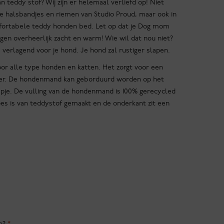
 teddy stof? Wij zijn er helemaal verliefd op! Niet
de halsbandjes en riemen van Studio Proud, maar ook in
fortabele teddy honden bed. Let op dat je Dog mom
iggen overheerlijk zacht en warm! Wie wil dat nou niet?
 verlagend voor je hond. Je hond zal rustiger slapen.
or alle type honden en katten. Het zorgt voor een
sdier. De hondenmand kan geborduurd worden op het
pje. De vulling van de hondenmand is 100% gerecycled
es is van teddystof gemaakt en de onderkant zit een
n?
*