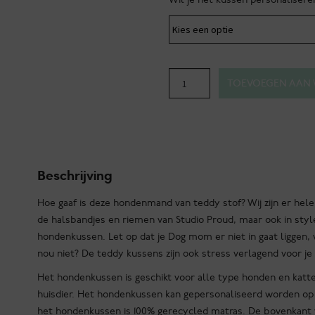
Teddy
TOEVOEGEN AAN
brown
hondenkussen
aantal
Beschrijving
Hoe gaaf is deze hondenmand van teddy stof? Wij zijn er hele
de halsbandjes en riemen van Studio Proud, maar ook in sty
hondenkussen. Let op dat je Dog mom er niet in gaat liggen, 
nou niet? De teddy kussens zijn ook stress verlagend voor je 
Het hondenkussen is geschikt voor alle type honden en katten
huisdier. Het hondenkussen kan gepersonaliseerd worden op 
het hondenkussen is 100% gerecycled matras. De bovenkant 