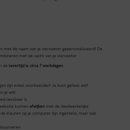
n met de naam van je viervoeter gepersonaliseerd! De
ombineren met de vacht van je viervoeter.
en de
levertijd is circa 7 werkdagen
.
en zijn enkel voorbeelden! Je kunt geheel zelf
 je wilt.
oed leesbaar is.
e website kunnen
afwijken
met de daadwerkelijke
de kleuren op je computer zijn ingesteld, maar ook
etourneren