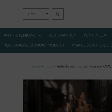
Zoeken
Ga
Ga
door
naar
naar
de
navigatie
inhoud
ANTI-TEKENBAND
AUTOMANDEN
PENNINGEN
PERSONALISEER JOUW PRODUCT
MAAK JOUW PRODUC
1+1 GRATIS OP BIJNA ALLES! WEES ER SNEL 
Home
»
Shop
»
Teddy brown hondenkussen
HOME