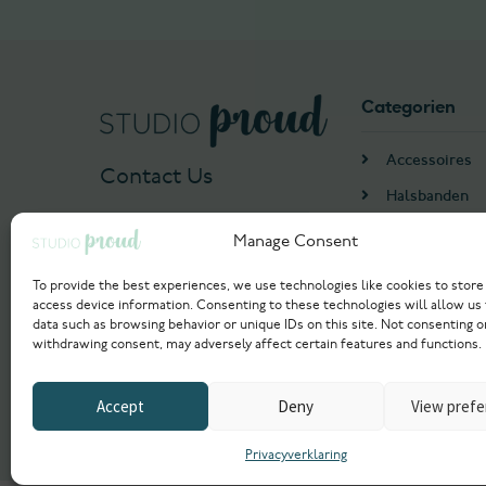
Categorien
Accessoires
Contact Us
Halsbanden
Harnassen
Manage Consent
+31 655552993
Algemeen
info@studioproud.com
To provide the best experiences, we use technologies like cookies to store
Hondenmand
access device information. Consenting to these technologies will allow us
data such as browsing behavior or unique IDs on this site. Not consenting o
Voer
withdrawing consent, may adversely affect certain features and functions.
Accept
Deny
View pref
© 2021 Studioproud. All rights reserved.
Powered by
Privacyverklaring