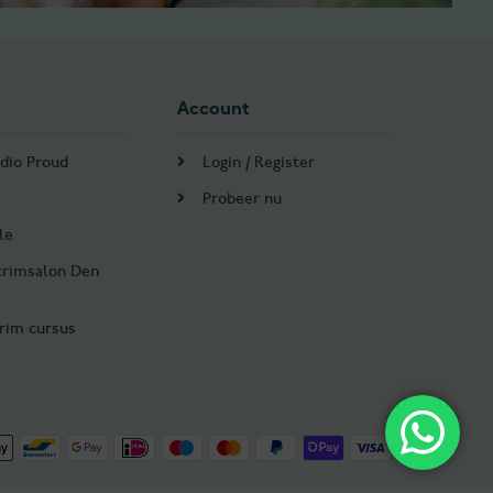
Account
dio Proud
Login / Register
Probeer nu
le
trimsalon Den
rim cursus