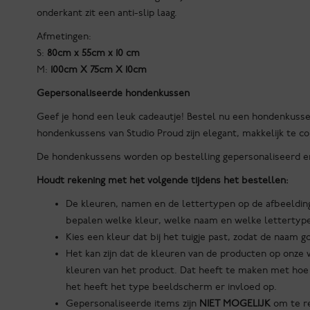
onderkant zit een anti-slip laag.
Afmetingen:
S:
80cm x 55cm x 10 cm
M:
100cm X 75cm X 10cm
Gepersonaliseerde hondenkussen
Geef je hond een leuk cadeautje! Bestel nu een hondenkusse
hondenkussens van Studio Proud zijn elegant, makkelijk te c
De hondenkussens worden op bestelling gepersonaliseerd 
Houdt rekening met het volgende tijdens het bestellen:
De kleuren, namen en de lettertypen op de afbeelding
bepalen welke kleur, welke naam en welke lettertypen
Kies een kleur dat bij het tuigje past, zodat de naam g
Het kan zijn dat de kleuren van de producten op onz
kleuren van het product. Dat heeft te maken met hoe 
het heeft het type beeldscherm er invloed op.
Gepersonaliseerde items zijn
NIET MOGELIJK
om te r