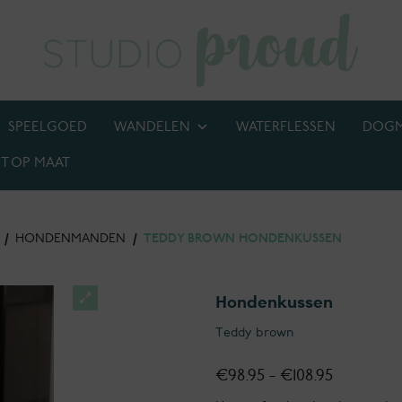
SPEELGOED
WANDELEN
WATERFLESSEN
DOG
T OP MAAT
BIJ! M.U.V. kettingen, anti-tekenbanden en penningen
/
HONDENMANDEN
/
TEDDY BROWN HONDENKUSSEN
Hondenkussen
Teddy brown
Prijsklass
€
98.95
-
€
108.95
€98.95