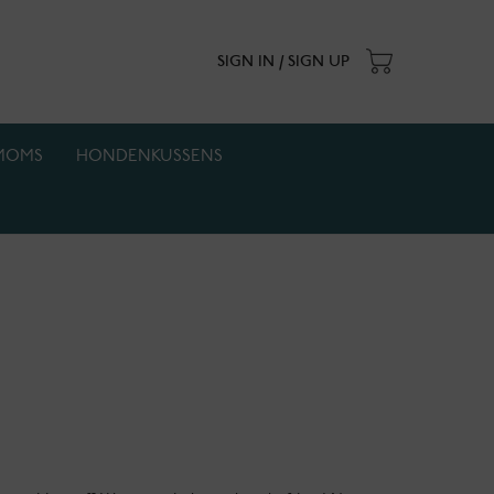
SIGN IN / SIGN UP
MOMS
HONDENKUSSENS
. Actie geldt zolang de voorraad strekt.
e: