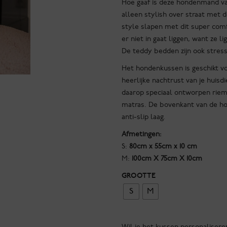
Hoe gaaf is deze hondenmand van
tot
alleen stylish over straat met 
€108.95
style slapen met dit super com
er niet in gaat liggen, want ze l
De teddy bedden zijn ook stress
Het hondenkussen is geschikt vo
heerlijke nachtrust van je hui
daarop speciaal ontworpen riem
matras. De bovenkant van de ho
anti-slip laag.
Afmetingen:
S:
80cm x 55cm x 10 cm
M:
100cm X 75cm X 10cm
GROOTTE
S
M
Wil je het kussen personalisere