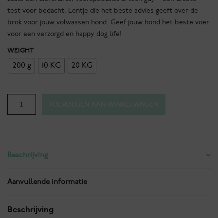
test voor bedacht. Eentje die het beste advies geeft over de
brok voor jouw volwassen hond. Geef jouw hond het beste voer
voor een verzorgd en happy dog life!
WEIGHT
200 g
10 KG
20 KG
Proud
TOEVOEGEN AAN WINKELWAGEN
to
be
Lucious
Lamb
Beschrijving
Crunchy
losse
zak
Aanvullende informatie
aantal
Beschrijving