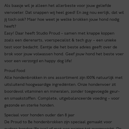
Als baasje wil je alleen het allerbeste voor jouw geliefde
viervoeter. Dat snappen wij heel goed! En zeg nou eerlijk, dat wil
jij toch ook? Maar hoe weet je welke brokken jouw hond nodig
heeft?
Easy! Daar heeft Studio Proud – samen met knappe koppen
zoals een dierenarts, voerspecialist & tech guy – een unieke
test voor bedacht. Eentje die het beste advies geeft over de
brok voor jouw volwassen hond. Geef jouw hond het beste voer
voor een verzorgd en happy dog life!
Proud Food
Alle hondenbrokken in ons assortiment zijn 100% natuurlijk met
uitsluitend hoogwaardige ingrediënten. Onze hondenvoer zit
boordevol vitaminen en mineralen, zonder toegevoegde geur-
en smaakstoffen. Complete, uitgebalanceerde voeding – voor
gezonde en sterke honden.
Speciaal voor honden ouder dan 8 jaar
De Proud to Be hondenbrokken zijn speciaal gemaakt voor
oudere honden (8± jaar) of met een neiging tot overgewicht. De