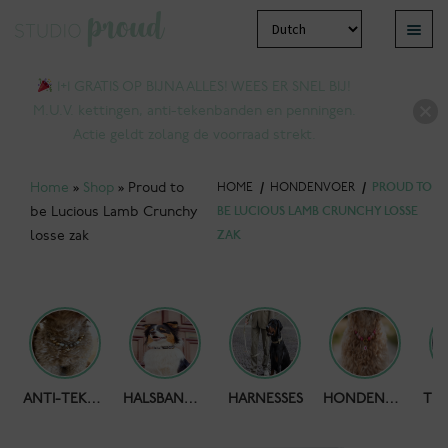
Ga
Ga
Menu
door
naar
bmenu
naar
de
1+1 GRATIS OP BIJNA ALLES! WEES ER SNEL BIJ!
tvouwen
navigatie
inhoud
M.U.V. kettingen, anti-tekenbanden en penningen.
Actie geldt zolang de voorraad strekt.
Home
»
Shop
»
Proud to
HOME
/
HONDENVOER
/
PROUD TO
be Lucious Lamb Crunchy
BE LUCIOUS LAMB CRUNCHY LOSSE
losse zak
ZAK
bmenu
HONDENPOEPZAKJES
ANTI-TEKENBAND
HALSBANDEN
HARNESSES
HONDENKETTING
tvouwen