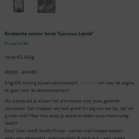
Krokante senior brok "Lucious Lamb"
Proud to Be
Vanaf €2,45/kg
Prijsklasse:
€
10.00
-
€
49.00
€10.00
Krijg 10% korting bij een abonnement.
Klik hier
om naar de pagina
tot
te gaan voor de abonnementen!
€49.00
Als baasje wil je alleen het allerbeste voor jouw geliefde
viervoeter. Dat snappen wij heel goed! En zeg nou eerlijk, dat wil
jij toch ook? Maar hoe weet je welke brokken jouw hond nodig
heeft?
Easy! Daar heeft Studio Proud – samen met knappe koppen
zoals een dierenarts, voerspecialist & tech guy – een unieke