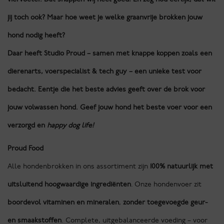
jij toch ook? Maar hoe weet je welke graanvrije brokken jouw
hond nodig heeft?
Daar heeft Studio Proud – samen met knappe koppen zoals een
dierenarts, voerspecialist & tech guy – een unieke test voor
bedacht. Eentje die het beste advies geeft over de brok voor
jouw volwassen hond. Geef jouw hond het beste voer voor een
verzorgd en
happy dog life!
Proud Food
Alle hondenbrokken in ons assortiment zijn
100% natuurlijk met
uitsluitend hoogwaardige ingrediënten
. Onze hondenvoer zit
boordevol vitaminen en mineralen
,
zonder toegevoegde geur-
en smaakstoffen
. Complete, uitgebalanceerde voeding – voor