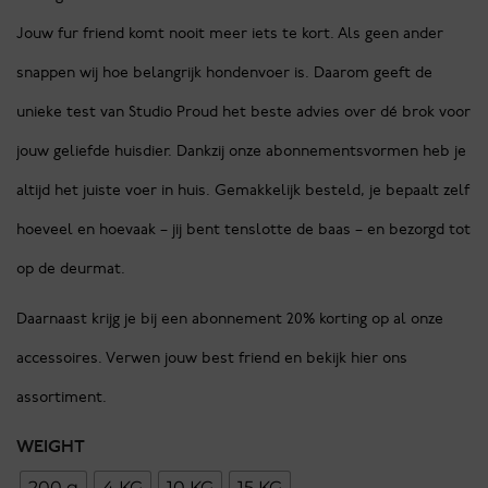
Jouw fur friend komt nooit meer iets te kort. Als geen ander
snappen wij hoe belangrijk hondenvoer is. Daarom geeft de
unieke test van Studio Proud het beste advies over dé brok voor
jouw geliefde huisdier. Dankzij onze abonnementsvormen heb je
altijd het juiste voer in huis. Gemakkelijk besteld, je bepaalt zelf
hoeveel en hoevaak – jij bent tenslotte de baas – en bezorgd tot
op de deurmat.
Daarnaast krijg je bij een abonnement 20% korting op al onze
accessoires. Verwen jouw best friend en bekijk hier ons
assortiment.
WEIGHT
200 g
4 KG
10 KG
15 KG