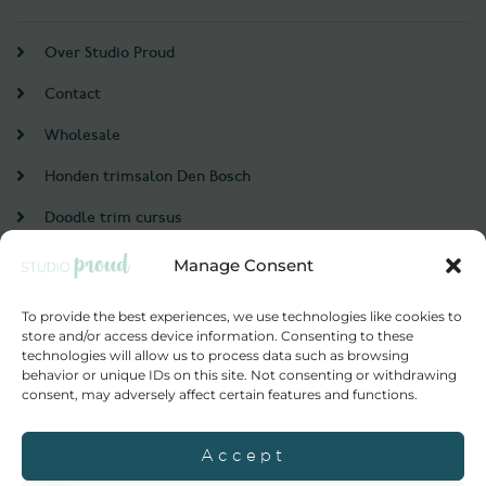
Over Studio Proud
Contact
Wholesale
Honden trimsalon Den Bosch
Doodle trim cursus
Manage Consent
Account
To provide the best experiences, we use technologies like cookies to
Login / Register
store and/or access device information. Consenting to these
technologies will allow us to process data such as browsing
Probeer nu
behavior or unique IDs on this site. Not consenting or withdrawing
consent, may adversely affect certain features and functions.
© 2021 Studioproud. All rights reserved.
Accept