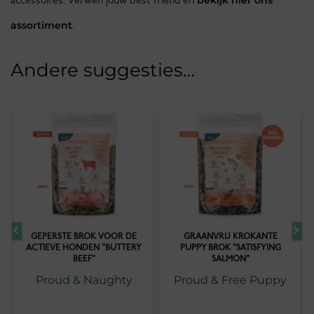
bekijk hier ons
accessoires. Verwen jouw best friend en
assortiment
.
Andere suggesties…
GEPERSTE BROK VOOR DE
GRAANVRIJ KROKANTE
ACTIEVE HONDEN "BUTTERY
PUPPY BROK "SATISFYING
BEEF"
SALMON"
Proud & Naughty
Proud & Free Puppy