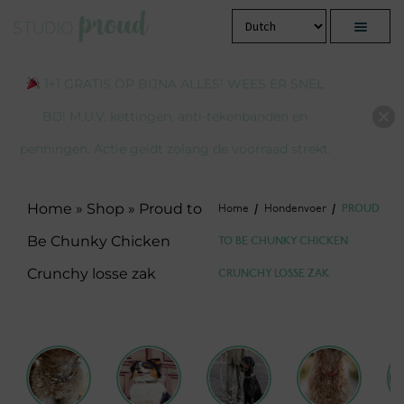
Menu
1+1 GRATIS OP BIJNA ALLES! WEES ER SNEL
BIJ! M.U.V. kettingen, anti-tekenbanden en
penningen. Actie geldt zolang de voorraad strekt.
Home
»
Shop
»
Proud to
Home
/
Hondenvoer
/
PROUD
Be Chunky Chicken
TO BE CHUNKY CHICKEN
Crunchy losse zak
CRUNCHY LOSSE ZAK