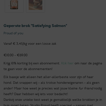
Geperste brok "Satisfying Salmon"
Proud of you
Vanaf € 3,45/kg voor een losse zak
Prijsklasse:
€
10.00
-
€
69.00
€10.00
Krijg 10% korting bij een abonnement.
Klik hier
om naar de pagina
tot
te gaan voor de abonnementen!
€69.00
Elk baasje wilt alleen het aller-allerbeste voor zijn of haar
hond. Dat snappen wij – als trotse hondeneigenaren – als geen
ander! Maar hoe weet je precies wat jouw kleine
fur friend
nodig
heeft? Daar hebben wij iets voor bedacht!
Dankzij onze unieke test weet je gemakkelijk welke brokken je in
huis moet halen. Studio Proud heeft speciaal – samen met