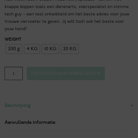
knappe koppen zoals een dierenarts, voerspecialist en slimme
tech guy – een test ontwikkeld om het beste advies voor jouw
trouwe viervoeter te geven. Jij wilt toch ook het beste voor
jouw hond?
WEIGHT
200 g
4 KG
10 KG
20 KG
Proud
TOEVOEGEN AAN WINKELWAGEN
of
you
Satisfying
Salmon
Beschrijving
Squeezy
Losse
zak
Aanvullende informatie
aantal