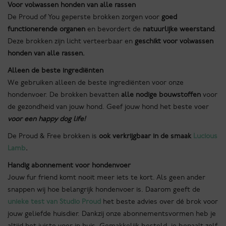
Voor volwassen honden van alle rassen
De Proud of You geperste brokken zorgen voor
goed
functionerende organen
en bevordert de
natuurlijke weerstand
.
Deze brokken zijn licht verteerbaar en
geschikt voor volwassen
honden van alle rassen.
Alleen de beste ingrediënten
We gebruiken alleen de beste ingrediënten voor onze
hondenvoer. De brokken bevatten
alle nodige bouwstoffen
voor
de gezondheid van jouw hond. Geef jouw hond het beste voer
voor een
happy dog life!
De Proud & Free brokken is
ook verkrijgbaar in de smaak
Lucious
Lamb
.
Handig abonnement voor hondenvoer
Jouw fur friend komt nooit meer iets te kort. Als geen ander
snappen wij hoe belangrijk hondenvoer is. Daarom geeft de
unieke test van Studio Proud
het beste advies over dé brok voor
jouw geliefde huisdier. Dankzij onze abonnementsvormen heb je
altijd het juiste voer in huis. Gemakkelijk besteld, je bepaalt zelf