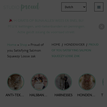
Ga
Ga
Menu
door
naar
bmenu
naar
de
1+1 GRATIS OP BIJNA ALLES! WEES ER SNEL BIJ!
tvouwen
navigatie
inhoud
M.U.V. kettingen, anti-tekenbanden en penningen.
Actie geldt zolang de voorraad strekt.
Home
»
Shop
»
Proud of
HOME
/
HONDENVOER
/
PROUD
you Satisfying Salmon
OF YOU SATISFYING SALMON
Squeezy Losse zak
SQUEEZY LOSSE ZAK
bmenu
HONDENPOEPZAKJES
ANTI-TEKENBAND
HALSBANDEN
HARNESSES
HONDENKETTING
tvouwen