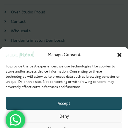
Over Studio Proud
Contact
Wholesale
Honden trimsalon Den Bosch
Doodle trim cursus
Manage Consent
Account
To provide the best experiences, we use technologies like cookies to
store and/or access device information. Consenting to these
Login / Register
technologies will allow us to process data such as browsing behavior or
unique IDs on this site. Not consenting or withdrawing consent, may
Probeer nu
adversely affect certain features and functions.
© 2021 Studioproud. All rights reserved.
Accept
Powered by
Deny