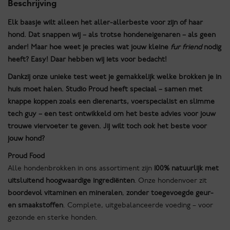
Beschrijving
Elk baasje wilt alleen het aller-allerbeste voor zijn of haar
hond. Dat snappen wij – als trotse hondeneigenaren – als geen
ander! Maar hoe weet je precies wat jouw kleine
fur friend
nodig
heeft? Easy! Daar hebben wij iets voor bedacht!
Dankzij onze unieke test weet je gemakkelijk welke brokken je in
huis moet halen. Studio Proud heeft speciaal – samen met
knappe koppen zoals een dierenarts, voerspecialist en slimme
tech guy – een test ontwikkeld om het beste advies voor jouw
trouwe viervoeter te geven. Jij wilt toch ook het beste voor
jouw hond?
Proud Food
Alle hondenbrokken in ons assortiment zijn
100% natuurlijk met
uitsluitend hoogwaardige ingrediënten
. Onze hondenvoer zit
boordevol vitaminen en mineralen
,
zonder toegevoegde geur-
en smaakstoffen
. Complete, uitgebalanceerde voeding – voor
gezonde en sterke honden.