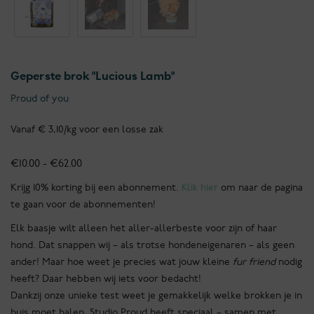
Geperste brok "Lucious Lamb"
Proud of you
Vanaf € 3,10/kg voor een losse zak
Prijsklasse:
€
10.00
-
€
62.00
€10.00
Krijg 10% korting bij een abonnement.
Klik hier
om naar de pagina
tot
te gaan voor de abonnementen!
€62.00
Elk baasje wilt alleen het aller-allerbeste voor zijn of haar
hond. Dat snappen wij – als trotse hondeneigenaren – als geen
ander! Maar hoe weet je precies wat jouw kleine
fur friend
nodig
heeft? Daar hebben wij iets voor bedacht!
Dankzij onze unieke test weet je gemakkelijk welke brokken je in
huis moet halen. Studio Proud heeft speciaal – samen met