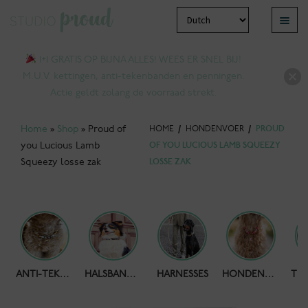
Ga
Ga
Menu
door
naar
bmenu
naar
de
1+1 GRATIS OP BIJNA ALLES! WEES ER SNEL BIJ!
tvouwen
navigatie
inhoud
M.U.V. kettingen, anti-tekenbanden en penningen.
Actie geldt zolang de voorraad strekt.
Home
»
Shop
»
Proud of
HOME
/
HONDENVOER
/
PROUD
you Lucious Lamb
OF YOU LUCIOUS LAMB SQUEEZY
Squeezy losse zak
LOSSE ZAK
bmenu
HONDENPOEPZAKJES
ANTI-TEKENBAND
HALSBANDEN
HARNESSES
HONDENKETTING
tvouwen