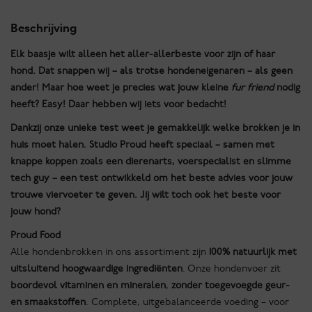
aantal
Beschrijving
Elk baasje wilt alleen het aller-allerbeste voor zijn of haar
hond. Dat snappen wij – als trotse hondeneigenaren – als geen
ander! Maar hoe weet je precies wat jouw kleine
fur friend
nodig
heeft? Easy! Daar hebben wij iets voor bedacht!
Dankzij onze unieke test weet je gemakkelijk welke brokken je in
huis moet halen. Studio Proud heeft speciaal – samen met
knappe koppen zoals een dierenarts, voerspecialist en slimme
tech guy – een test ontwikkeld om het beste advies voor jouw
trouwe viervoeter te geven. Jij wilt toch ook het beste voor
jouw hond?
Proud Food
Alle hondenbrokken in ons assortiment zijn
100% natuurlijk met
uitsluitend hoogwaardige ingrediënten
. Onze hondenvoer zit
boordevol vitaminen en mineralen
,
zonder toegevoegde geur-
en smaakstoffen
. Complete, uitgebalanceerde voeding – voor