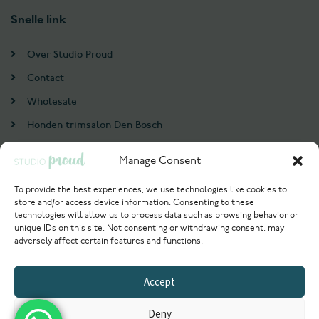
Snelle link
Over Studio Proud
Contact
Wholesale
Honden trimsalon Den Bosch
Doodle trim cursus
Manage Consent
Account
To provide the best experiences, we use technologies like cookies to
store and/or access device information. Consenting to these
Login / Register
technologies will allow us to process data such as browsing behavior or
unique IDs on this site. Not consenting or withdrawing consent, may
Probeer nu
adversely affect certain features and functions.
© 2021 Studioproud. All rights reserved.
Accept
Powered by
Deny