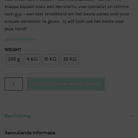
knappe koppen zoals een dierenarts, voerspecialist en slimme
tech guy – een test ontwikkeld om het beste advies voor jouw
trouwe viervoeter te geven. Jij wilt toch ook het beste voor
jouw hond?
abonnementen
WEIGHT
200 g
4 KG
10 KG
20 KG
Proud
TOEVOEGEN AAN WINKELWAGEN
of
you
Lucious
Lamb
Beschrijving
Squeezy
losse
zak
Aanvullende informatie