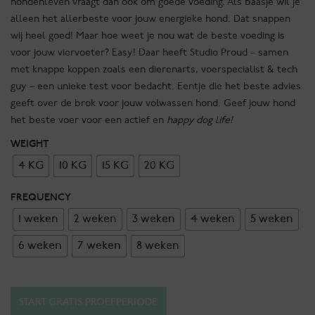
hondenleven vraagt dan ook om goede voeding. Als baasje wil je
alleen het allerbeste voor jouw energieke hond. Dat snappen
wij heel goed! Maar hoe weet je nou wat de beste voeding is
voor jouw viervoeter? Easy! Daar heeft Studio Proud – samen
met knappe koppen zoals een dierenarts, voerspecialist & tech
guy – een unieke test voor bedacht. Eentje die het beste advies
geeft over de brok voor jouw volwassen hond. Geef jouw hond
het beste voer voor een actief en
happy dog life!
WEIGHT
4 KG
10 KG
15 KG
20 KG
FREQUENCY
1 weken
2 weken
3 weken
4 weken
5 weken
6 weken
7 weken
8 weken
Proud
START GRATIS PROEFPERIODE
&