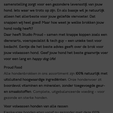
samenstelling zorgt voor een gezondere levensstijl van jouw
hond. Iets waar we trots op zijn. En als baasje wil je natuurlijk
alleen het allerbeste voor jouw geliefde viervoeter. Dat
snappen wij heel goed! Maar hoe weet je welke brokken jouw
hond nodig heeft?
Daar heeft Studio Proud – samen met knappe koppen zoals een
dierenarts, voerspecialist & tech guy – een unieke test voor
bedacht. Eentje die het beste advies geeft over de brok voor
jouw volwassen hond. Geef jouw hond het beste graanvrije voer
voor een lang en
happy dog life
!
Proud Food
Alle hondenbrokken in ons assortiment zijn
100% natuurlijk met
uitsluitend hoogwaardige ingrediënten
. Onze hondenvoer zit
boordevol vitaminen en mineralen
,
zonder toegevoegde geur-
en smaakstoffen
. Complete, uitgebalanceerde voeding – voor
gezonde en sterke honden.
Voor volwassen honden van alle rassen
Kieskeurige honden eten vanaf nu gezonder met deze 100%