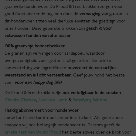
graanvrije hondenvoer. De Proud & Free brokken zorgen voor
goed functionerende organen door de
vervanging van gluten
. In
dit hondenvoer zitten veel dierlijke eiwitten die goed zijn voor
onze honden. Deze geperste brokken zijn
geschikt voor
volwassen honden van alle rassen.
100% graanvrije hondenbrokken
De granen zijn vervangen door aardappel, waardoor
overgevoeligheid voor gluten is uitgesloten. De unieke
samenstelling van ingrediënten
bevordert de natuurlijke
weerstand en
is licht verteerbaar
. Geef jouw hond het beste
voer
voor een
happy dog life!
De Proud & Free brokken zijn
ook verkrijgbaar in de smaken
Chunky Chicken
,
Luscious Lamb
&
Satisfying Salmon
.
Handig abonnement voor hondenvoer
Jouw fur friend komt nooit meer iets te kort. Als geen ander
snappen wij hoe belangrijk hondenvoer is. Daarom geeft de
unieke test van Studio Proud
het beste advies over dé brok voor