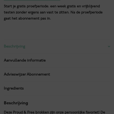
Free
Start je gratis proefperiode: een week gratis en vrijblijvend
Delicious
testen zonder ergens aan vast te zitten. Na de proefperiode
Duck
gaat het abonnement pas in.
Squeezy
aantal
Beschrijving
Aanvullende informatie
Advieswijzer Abonnement
Ingredients
Beschrijving
Deze Proud & Free brokken zijn onze persoonlijke favoriet! De