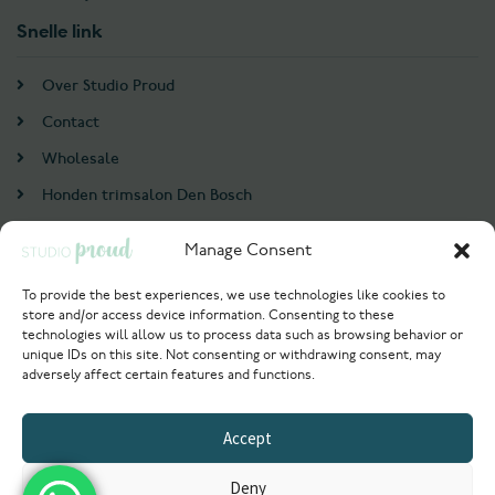
Snelle link
Over Studio Proud
Contact
Wholesale
Honden trimsalon Den Bosch
Doodle trim cursus
Manage Consent
Account
To provide the best experiences, we use technologies like cookies to
store and/or access device information. Consenting to these
Login / Register
technologies will allow us to process data such as browsing behavior or
unique IDs on this site. Not consenting or withdrawing consent, may
Probeer nu
adversely affect certain features and functions.
© 2021 Studioproud. All rights reserved.
Accept
Powered by
Deny