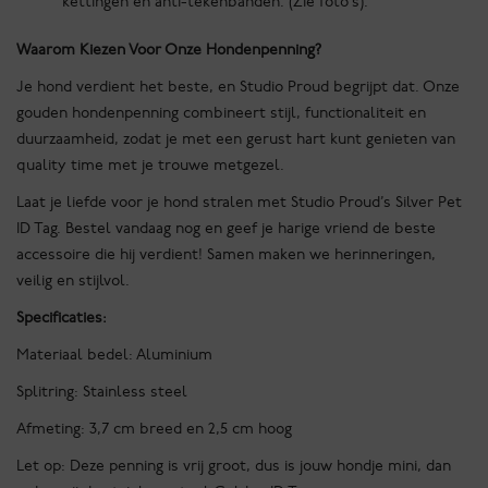
kettingen en anti-tekenbanden. (Zie foto’s).
Waarom Kiezen Voor Onze Hondenpenning?
Je hond verdient het beste, en Studio Proud begrijpt dat. Onze
gouden hondenpenning combineert stijl, functionaliteit en
duurzaamheid, zodat je met een gerust hart kunt genieten van
quality time met je trouwe metgezel.
Laat je liefde voor je hond stralen met Studio Proud’s Silver Pet
ID Tag. Bestel vandaag nog en geef je harige vriend de beste
accessoire die hij verdient! Samen maken we herinneringen,
veilig en stijlvol.
Specificaties:
Materiaal bedel: Aluminium
Splitring: Stainless steel
Afmeting: 3,7 cm breed en 2,5 cm hoog
Let op: Deze penning is vrij groot, dus is jouw hondje mini, dan