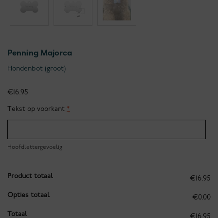
Penning Majorca
Hondenbot (groot)
€
16.95
Tekst op voorkant
*
Hoofdlettergevoelig
Product totaal
€16.95
Opties totaal
€0.00
Totaal
€16.95