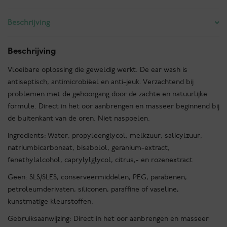
Ear
wash
Beschrijving
aantal
Beschrijving
Vloeibare oplossing die geweldig werkt. De ear wash is
antiseptisch, antimicrobiëel en anti-jeuk. Verzachtend bij
problemen met de gehoorgang door de zachte en natuurlijke
formule. Direct in het oor aanbrengen en masseer beginnend bij
de buitenkant van de oren. Niet naspoelen.
Ingredients: Water, propyleenglycol, melkzuur, salicylzuur,
natriumbicarbonaat, bisabolol, geranium-extract,
fenethylalcohol, caprylylglycol, citrus,- en rozenextract
Geen: SLS/SLES, conserveermiddelen, PEG, parabenen,
petroleumderivaten, siliconen, paraffine of vaseline,
kunstmatige kleurstoffen.
Gebruiksaanwijzing: Direct in het oor aanbrengen en masseer