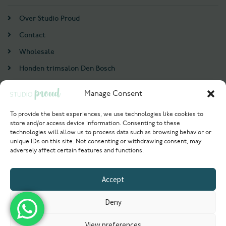
Over Studio Proud
Contact
Wholesale
Honden trimsalon Den Bosch
Doodle trim cursus
Manage Consent
Account
To provide the best experiences, we use technologies like cookies to
store and/or access device information. Consenting to these
Login / Register
technologies will allow us to process data such as browsing behavior or
unique IDs on this site. Not consenting or withdrawing consent, may
Probeer nu
adversely affect certain features and functions.
© 2021 Studioproud. All rights reserved.
Accept
Powered by
Deny
View preferences