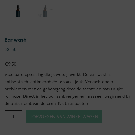
Ear wash
30 ml
€
9.50
Vloeibare oplossing die geweldig werkt. De ear wash is
antiseptisch, antimicrobiëel en anti-jeuk. Verzachtend bij
problemen met de gehoorgang door de zachte en natuurlijke
formule. Direct in het oor aanbrengen en masseer beginnend bij
de buitenkant van de oren. Niet naspoelen.
Natuurlijke
TOEVOEGEN AAN WINKELWAGEN
hondenverzorging
-