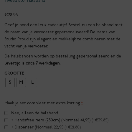
Tweed stof Halsband
€
28.95
Geef je hond een leuk cadeautje! Bestel nu een halsband met
de naam van je viervoeter gepersonaliseerd! De items van
Studio Proud zijn elegant en makkelijk te combineren met de
vacht van je viervoeter.
De halsbanden worden op bestelling gepersonaliseerd en de
levertijd is circa 7 werkdagen.
GROOTTE
S
M
L
Maak je set compleet met extra korting
*
Nee, alleen de halsband
+ Handsfree riem (230cm) (Normaal 41,95)
(+€39.85)
+ Dispenser (Normaal 22,95
(+€21.80)