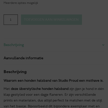
Meerdere opties mogelijk
Monte
TOEVOEGEN AAN WINKELWAGEN
Napoleone
-
Tweed
stof
Beschrijving
Halsband
aantal
Aanvullende informatie
Beschrijving
Waarom een honden halsband van Studio Proud een msthave is.
Met
deze überstylische honden halsband
zijn jijen je hond in één
klap gestyled voor een dagje flaneren. Er zijn verschillende
prints en materialen, dus altijd perfect te matchen met de stijl
van het baasje. Bijvoorbeeld dit bijzondere exemplaar met en