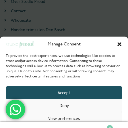
Over Studio Proud
Contact
Wholesale
Honden trimsalon Den Bosch
Doodle trim cursus
Manage Consent
Account
To provide the best experiences, we use technologies like cookies to
store and/or access device information. Consenting to these
Login / Register
technologies will allow us to process data such as browsing behavior or
unique IDs on this site. Not consenting or withdrawing consent, may
Probeer nu
adversely affect certain features and functions.
© 2021 Studioproud. All rights reserved.
Accept
Powered by
Deny
View preferences
0