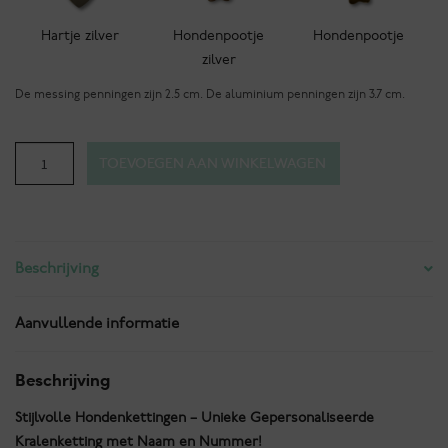
Hartje zilver
Hondenpootje
Hondenpootje
zilver
De messing penningen zijn 2.5 cm. De aluminium penningen zijn 3.7 cm.
Meknès
TOEVOEGEN AAN WINKELWAGEN
aantal
Beschrijving
Aanvullende informatie
Beschrijving
Stijlvolle Hondenkettingen – Unieke Gepersonaliseerde
Kralenketting met Naam en Nummer!