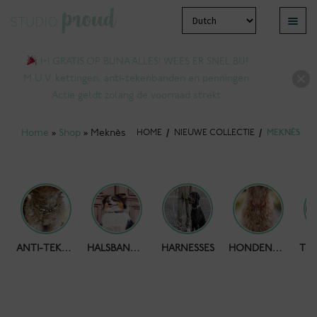
Ga
Ga
Menu
door
naar
bmenu
naar
de
1+1 GRATIS OP BIJNA ALLES! WEES ER SNEL BIJ!
tvouwen
navigatie
inhoud
M.U.V. kettingen, anti-tekenbanden en penningen.
Actie geldt zolang de voorraad strekt.
Home
»
Shop
»
Meknès
HOME
/
NIEUWE COLLECTIE
/
MEKNÈS
HONDENPOEPZAKJES
ANTI-TEKENBAND
HALSBANDEN
HARNESSES
HONDENKETTING
bmenu
tvouwen