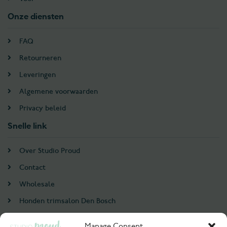
Onze diensten
FAQ
Retourneren
Leveringen
Algemene voorwaarden
Privacy beleid
Snelle link
Over Studio Proud
Contact
Wholesale
Honden trimsalon Den Bosch
Doodle trim cursus
Manage Consent