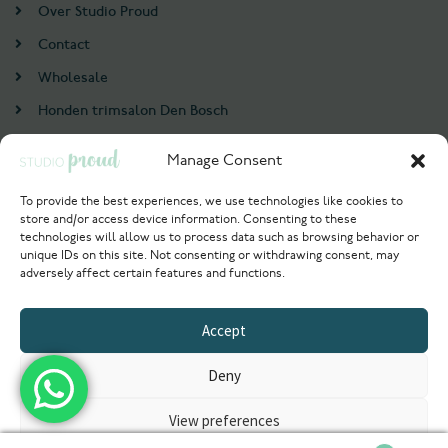
Over Studio Proud
Contact
Wholesale
Honden trimsalon Den Bosch
Doodle trim cursus
Manage Consent
Account
To provide the best experiences, we use technologies like cookies to
store and/or access device information. Consenting to these
Login / Register
technologies will allow us to process data such as browsing behavior or
unique IDs on this site. Not consenting or withdrawing consent, may
Probeer nu
adversely affect certain features and functions.
© 2021 Studioproud. All rights reserved.
Accept
Powered by
Deny
View preferences