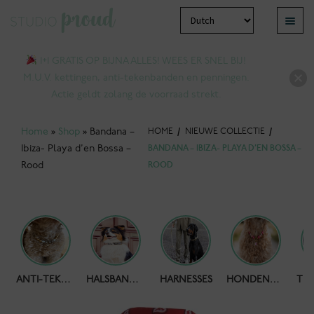
Ga
Ga
Menu
door
naar
bmenu
naar
de
1+1 GRATIS OP BIJNA ALLES! WEES ER SNEL BIJ!
tvouwen
navigatie
inhoud
M.U.V. kettingen, anti-tekenbanden en penningen.
Actie geldt zolang de voorraad strekt.
Home
»
Shop
»
Bandana –
HOME
/
NIEUWE COLLECTIE
/
Ibiza- Playa d’en Bossa –
BANDANA – IBIZA- PLAYA D’EN BOSSA –
Rood
ROOD
bmenu
HONDENPOEPZAKJES
ANTI-TEKENBAND
HALSBANDEN
HARNESSES
HONDENKETTING
tvouwen