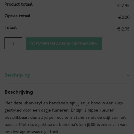
Product totaal
€12.95
Opties totaal
€0.00
Totaal
€12.95
Bandana
TOEVOEGEN AAN WINKELWAGEN
-
Ibiza-
Playa
d’en
Beschrijving
Bossa
-
Rood
Beschrijving
aantal
Met deze uber-stylish bandana’s zijn jij en je hond in één klap
gestyled voor een dagje flaneren. Er zijn 12 hippe kleuren
beschikbaar, dus altijd perfect te matchen met de stijl van het
baasje. Met deze gekleurde bandana’s kan jij 100% zeker zijn van
een instagramwaardige look.