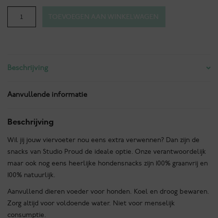
Hondensnacks
TOEVOEGEN AAN WINKELWAGEN
-
Runderlong
trainers
aantal
Beschrijving
Aanvullende informatie
Beschrijving
Wil jij jouw viervoeter nou eens extra verwennen? Dan zijn de
snacks van Studio Proud de ideale optie. Onze verantwoordelijk
maar ook nog eens heerlijke hondensnacks zijn 100% graanvrij en
100% natuurlijk.
Aanvullend dieren voeder voor honden. Koel en droog bewaren.
Zorg altijd voor voldoende water. Niet voor menselijk
consumptie.