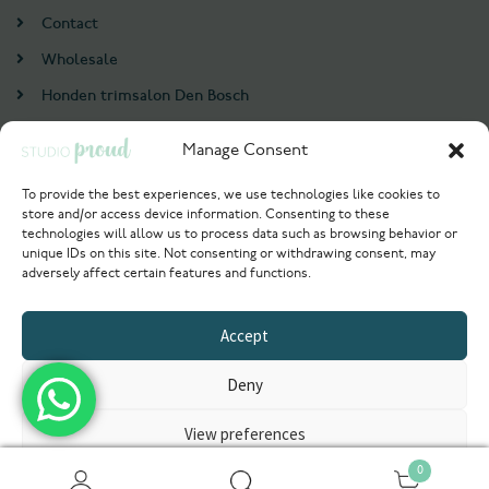
Contact
Wholesale
Honden trimsalon Den Bosch
Doodle trim cursus
Manage Consent
Account
To provide the best experiences, we use technologies like cookies to
store and/or access device information. Consenting to these
Login / Register
technologies will allow us to process data such as browsing behavior or
unique IDs on this site. Not consenting or withdrawing consent, may
Probeer nu
adversely affect certain features and functions.
© 2021 Studioproud. All rights reserved.
Accept
Powered by
Deny
View preferences
0
Privacyverklaring