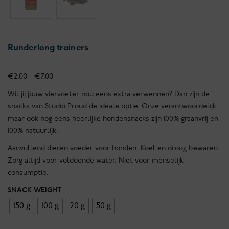
Runderlong trainers
Prijsklasse:
€
2.00
-
€
7.00
€2.00
Wil jij jouw viervoeter nou eens extra verwennen? Dan zijn de
tot
snacks van Studio Proud de ideale optie. Onze verantwoordelijk
€7.00
maar ook nog eens heerlijke hondensnacks zijn 100% graanvrij en
100% natuurlijk.
Aanvullend dieren voeder voor honden. Koel en droog bewaren.
Zorg altijd voor voldoende water. Niet voor menselijk
consumptie.
SNACK WEIGHT
150 g
100 g
20 g
50 g