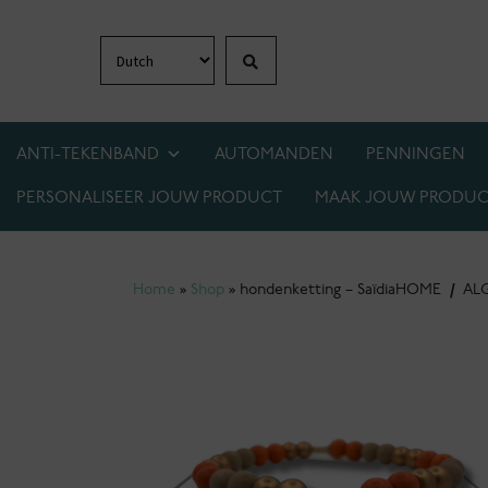
Zoeken
Ga
Ga
door
naar
naar
de
navigatie
inhoud
ANTI-TEKENBAND
AUTOMANDEN
PENNINGEN
PERSONALISEER JOUW PRODUCT
MAAK JOUW PRODUC
1+1 GRATIS OP BIJNA ALLES! WEES ER SNEL 
Home
»
Shop
»
hondenketting – Saïdia
HOME
/
AL