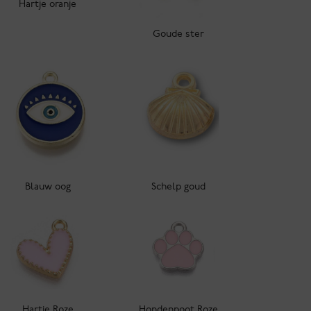
Hartje oranje
Goude ster
Blauw oog
Schelp goud
Hartje Roze
Hondenpoot Roze