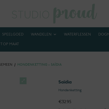
SPEELGOED
WANDELEN
WATERFLESSEN
DOG
T OP MAAT
BIJ! M.U.V. kettingen, anti-tekenbanden en penningen
GEMEEN
/
HONDENKETTING – SAÏDIA
Saïdia
Hondenketting
€
32.95