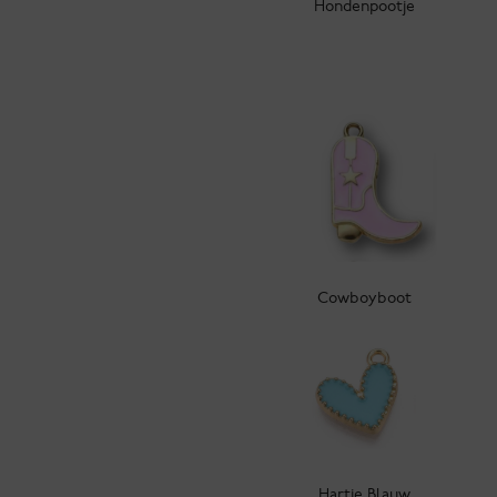
Hondenpootje
Cowboyboot
Hartje Blauw