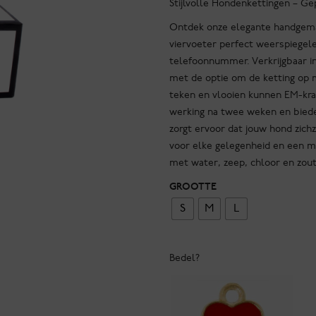
Stijlvolle Hondenkettingen – 
Ontdek onze elegante handgemaa
viervoeter perfect weerspiege
telefoonnummer. Verkrijgbaar in
met de optie om de ketting op 
teken en vlooien kunnen EM-kr
werking na twee weken en bieden
zorgt ervoor dat jouw hond zichze
voor elke gelegenheid en een m
met water, zeep, chloor en zou
GROOTTE
S
M
L
Bedel?