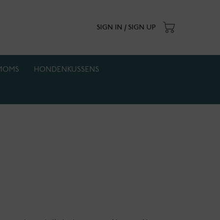
SIGN IN / SIGN UP
MOMS
HONDENKUSSENS
. Actie geldt zolang de voorraad strekt.