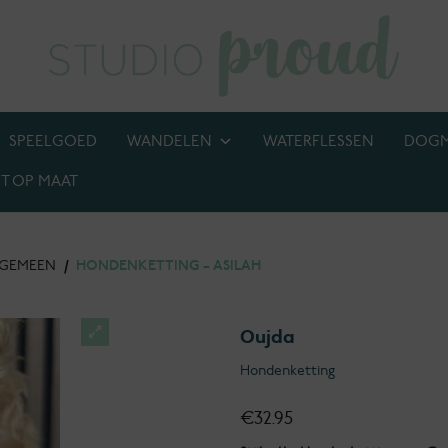
SPEELGOED
WANDELEN
WATERFLESSEN
DOG
T OP MAAT
BIJ! M.U.V. kettingen, anti-tekenbanden en penningen
LGEMEEN
/
HONDENKETTING – ASILAH
Oujda
Hondenketting
€
32.95