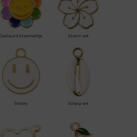
Gekleurd bloementje
bloem wit
Smiley
Schelp wit