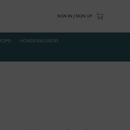
SIGN IN / SIGN UP
MOMS
HONDENKUSSENS
. Actie geldt zolang de voorraad strekt.