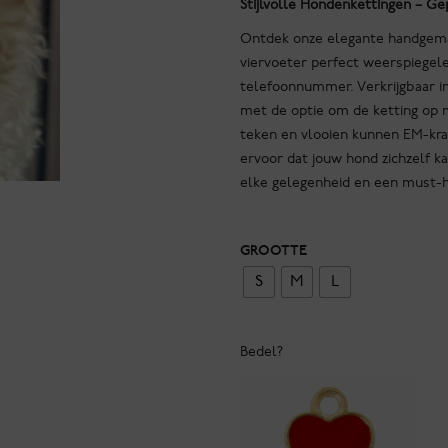
Stijlvolle Hondenkettingen – 
Ontdek onze elegante handgemaa
viervoeter perfect weerspiegel
telefoonnummer. Verkrijgbaar in
met de optie om de ketting op 
teken en vlooien kunnen EM-kral
ervoor dat jouw hond zichzelf ka
elke gelegenheid en een must-h
GROOTTE
S
M
L
Bedel?