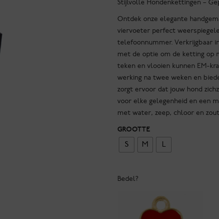
Stijlvolle Hondenkettingen – 
Ontdek onze elegante handgemaa
viervoeter perfect weerspiege
telefoonnummer. Verkrijgbaar in
met de optie om de ketting op 
teken en vlooien kunnen EM-kr
werking na twee weken en bieden
zorgt ervoor dat jouw hond zichze
voor elke gelegenheid en een m
met water, zeep, chloor en zou
GROOTTE
S
M
L
Bedel?