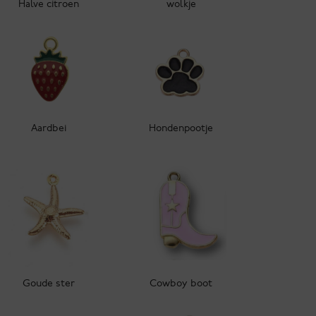
Halve citroen
wolkje
Aardbei
Hondenpootje
Goude ster
Cowboy boot