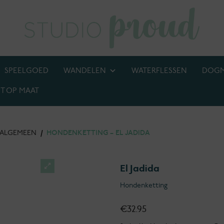
SPEELGOED
WANDELEN
WATERFLESSEN
DOG
T OP MAAT
BIJ! M.U.V. kettingen, anti-tekenbanden en penningen
ALGEMEEN
/
HONDENKETTING – EL JADIDA
El Jadida
Hondenketting
€
32.95