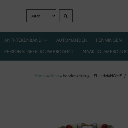
Zoeken
Ga
Ga
door
naar
naar
de
navigatie
inhoud
ANTI-TEKENBAND
AUTOMANDEN
PENNINGEN
PERSONALISEER JOUW PRODUCT
MAAK JOUW PRODUC
1+1 GRATIS OP BIJNA ALLES! WEES ER SNEL 
Home
»
Shop
»
hondenketting – El Jadida
HOME
/