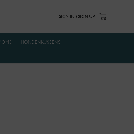
SIGN IN / SIGN UP
MOMS
HONDENKUSSENS
. Actie geldt zolang de voorraad strekt.