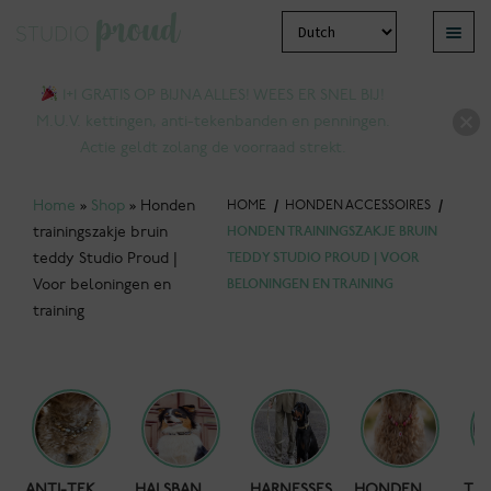
Ga
Ga
Menu
door
naar
bmenu
naar
de
1+1 GRATIS OP BIJNA ALLES! WEES ER SNEL BIJ!
tvouwen
navigatie
inhoud
M.U.V. kettingen, anti-tekenbanden en penningen.
Actie geldt zolang de voorraad strekt.
Home
»
Shop
»
Honden
HOME
/
HONDEN ACCESSOIRES
/
trainingszakje bruin
HONDEN TRAININGSZAKJE BRUIN
teddy Studio Proud |
TEDDY STUDIO PROUD | VOOR
Voor beloningen en
BELONINGEN EN TRAINING
training
bmenu
tvouwen
HONDENPOEPZAKJES
ANTI-TEKENBAND
HALSBANDEN
HARNESSES
HONDENKETTING