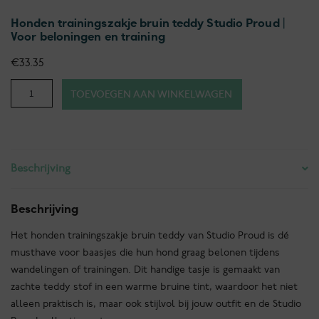
Honden trainingszakje bruin teddy Studio Proud |
Voor beloningen en training
€
33.35
Honden
TOEVOEGEN AAN WINKELWAGEN
trainingszakje
bruin
teddy
Studio
Beschrijving
Proud
|
Voor
Beschrijving
beloningen
Het honden trainingszakje bruin teddy van Studio Proud is dé
en
musthave voor baasjes die hun hond graag belonen tijdens
training
wandelingen of trainingen. Dit handige tasje is gemaakt van
aantal
zachte teddy stof in een warme bruine tint, waardoor het niet
alleen praktisch is, maar ook stijlvol bij jouw outfit en de Studio