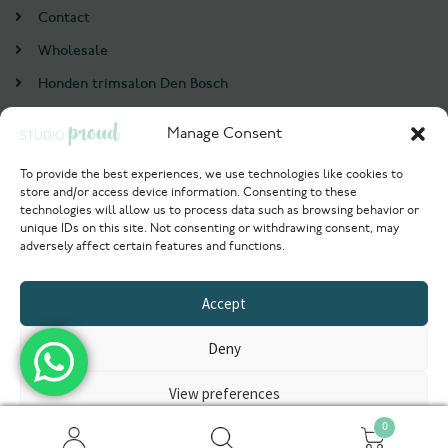
Contact
Wholesale
Honden trimsalon Den Bosch
Doodle trim cursus
Manage Consent
Account
To provide the best experiences, we use technologies like cookies to
store and/or access device information. Consenting to these
Login / Register
technologies will allow us to process data such as browsing behavior or
unique IDs on this site. Not consenting or withdrawing consent, may
Probeer nu
adversely affect certain features and functions.
© 2021 Studioproud. All rights reserved.
Accept
Powered by
Deny
View preferences
0
Privacyverklaring