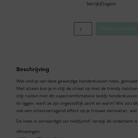
Sierlijk/Elegant
Teddy
TOEVOEGEN AAN
taupe
hondenkussen
hoes
aantal
Beschrijving
Wat vind je van deze geweldige hondenkussen hoes, gemaakt v
Niet alleen kun je in stijl de straat op met de trendy halsb
stijl rusten met dit supercomfortabele teddy hondenkussen. 
te liggen, want ze zijn ongelooflijk zacht en warm! Wie zou
ook een stressverlagend effect op je trouwe viervoeter, wat 
De hoes is vervaardigd van teddystof, terwijl de onderkant is 
Afmetingen: