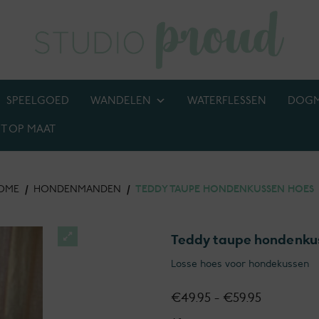
SPEELGOED
WANDELEN
WATERFLESSEN
DOG
T OP MAAT
BIJ! M.U.V. kettingen, anti-tekenbanden en penningen
OME
/
HONDENMANDEN
/
TEDDY TAUPE HONDENKUSSEN HOES
Teddy taupe hondenku
Losse hoes voor hondekussen
Prijsklasse
€
49.95
-
€
59.95
€49.95