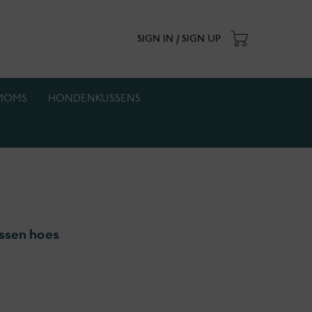
SIGN IN / SIGN UP
MOMS
HONDENKUSSENS
. Actie geldt zolang de voorraad strekt.
ssen hoes
: