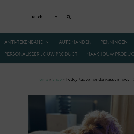
Zoeken
Ga
Ga
door
naar
naar
de
navigatie
inhoud
ANTI-TEKENBAND
AUTOMANDEN
PENNINGEN
PERSONALISEER JOUW PRODUCT
MAAK JOUW PRODUC
1+1 GRATIS OP BIJNA ALLES! WEES ER SNEL 
Home
»
Shop
»
Teddy taupe hondenkussen hoes
H