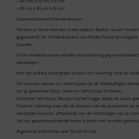
– 100 cm x 75 cm x 10 cm
– 80 cm x 55 cm x 10 cm
Gepersonaliseerd hondenkussen
Verwen je hond met een uniek cadeau! Bestel nu een honden
gegraveerd! De hondenkussens van Studio Proud zijn elegant
huisdier.
Onze hondenkussens worden op bestelling gepersonaliseerd 
werkdagen.
Hier zijn enkele belangrijke punten om rekening mee te houd
De kleuren, namen en lettertypen op de afbeeldingen dienen 
om je gewenste kleur, naam en lettertype te kiezen.
Selecteer een kleur die past bij het tuigje, zodat de naam goe
Houd er rekening mee dat de kleuren van de producten op on
werkelijke kleuren, afhankelijk van de instellingen van je 
Let op: gepersonaliseerde items kunnen niet worden gereto
Algemene informatie over Studio Proud: