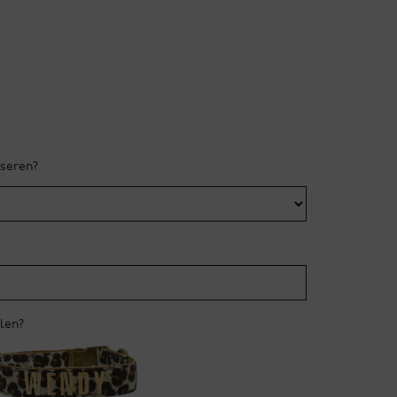
iseren?
llen?