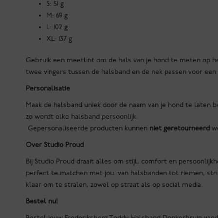
S: 51 g
M: 69 g
L: 102 g
XL: 137 g
Gebruik een meetlint om de hals van je hond te meten op he
twee vingers tussen de halsband en de nek passen voor een 
Personalisatie
Maak de halsband uniek door de naam van je hond te laten bor
zo wordt elke halsband persoonlijk.
Gepersonaliseerde producten kunnen
niet geretourneerd
wo
Over Studio Proud
Bij Studio Proud draait alles om stijl, comfort en persoonli
perfect te matchen met jou. van halsbanden tot riemen, strikj
klaar om te stralen, zowel op straat als op social media.
Bestel nu!
Bestel jouw Frederiksberg Teddy Halsband Donkerbruin vanda