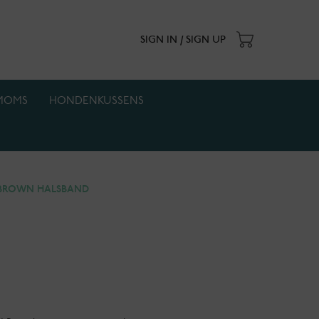
SIGN IN / SIGN UP
MOMS
HONDENKUSSENS
. Actie geldt zolang de voorraad strekt.
 BROWN HALSBAND