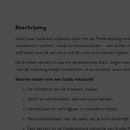
Teddy
Dark
Brown
halsband
Beschrijving
aantal
Geef jouw hond een stijlvolle look met de Frederiksberg te
combineert comfort, mode en functionaliteit — een echte 
stof voelt heerlijk aan en is ook fijn voor jouw handen tijdens
De bronzen details en warme donkerbruine kleur zorgen voor 
met de matching teddy hondenriem of accessoires zoals een 
Waarom kiezen voor een teddy halsband?
De trendstof van dit moment: teddy!
Zacht en comfortabel, ook voor jouw handen
Verstelbaar en verkrijgbaar in meerdere maten
Personaliseerbaar met de naam van je hond (levertijd
Past perfect bij de Frederiksberg collectie van Studio 