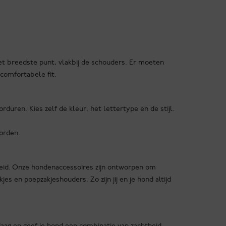
t breedste punt, vlakbij de schouders. Er moeten
comfortabele fit.
duren. Kies zelf de kleur, het lettertype en de stijl.
rden.
jkheid. Onze hondenaccessoires zijn ontworpen om
es en poepzakjeshouders. Zo zijn jij en je hond altijd
ag en geef je hond een combinatie van zachtheid,