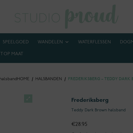
SPEELGOED
WANDELEN
WATERFLESSEN
DOG
T OP MAAT
BIJ! M.U.V. kettingen, anti-tekenbanden en penningen
 halsband
HOME
/
HALSBANDEN
/
FREDERIKSBERG – TEDDY DARK
Frederiksberg
Teddy Dark Brown halsband
€
28.95