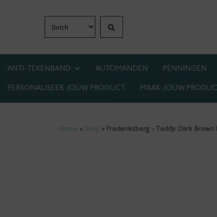
Zoeken
Ga
Ga
door
naar
naar
de
navigatie
inhoud
ANTI-TEKENBAND
AUTOMANDEN
PENNINGEN
PERSONALISEER JOUW PRODUCT
MAAK JOUW PRODUC
1+1 GRATIS OP BIJNA ALLES! WEES ER SNEL 
Home
»
Shop
»
Frederiksberg – Teddy Dark Brown