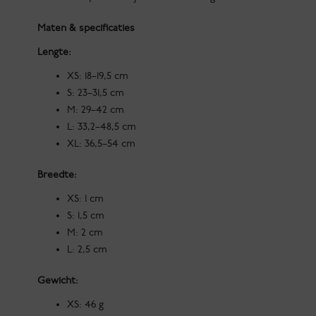
Maten & specificaties
Lengte:
XS: 18–19,5 cm
S: 23–31,5 cm
M: 29–42 cm
L: 33,2–48,5 cm
XL: 36,5–54 cm
Breedte:
XS: 1 cm
S: 1,5 cm
M: 2 cm
L: 2,5 cm
Gewicht:
XS: 46 g