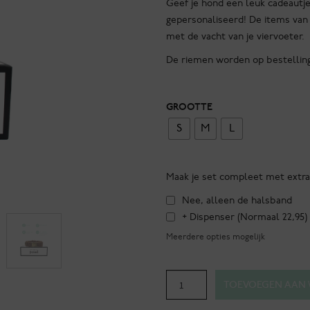
Geef je hond een leuk cadeautje
gepersonaliseerd! De items van 
met de vacht van je viervoeter.
De riemen worden op bestellin
GROOTTE
S
M
L
Maak je set compleet met extra
Nee, alleen de halsband
+ Dispenser (Normaal 22,95)
Meerdere opties mogelijk
Frederiksberg
TOEVOEGEN AAN
-