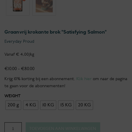
Graanvrij krokante brok "Satisfying Salmon"
Everyday Proud
Vanaf € 4,00/kg
Prijsklasse:
€
10.00
-
€
80.00
€10.00
Krijg 10% korting bij een abonnement.
Klik hier
om naar de pagina
tot
te gaan voor de abonnementen!
€80.00
WEIGHT
200 g
4 KG
10 KG
15 KG
20 KG
Everyday
TOEVOEGEN AAN WINKELWAGEN