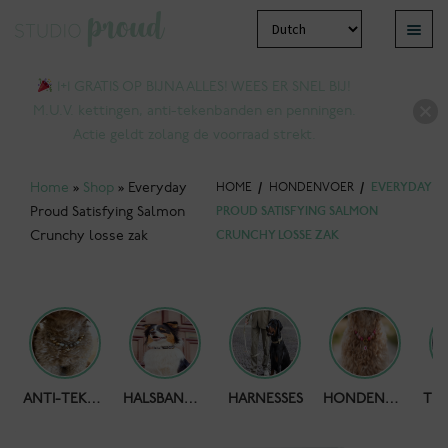
Ga
Ga
Menu
door
naar
bmenu
naar
de
1+1 GRATIS OP BIJNA ALLES! WEES ER SNEL BIJ!
tvouwen
navigatie
inhoud
M.U.V. kettingen, anti-tekenbanden en penningen.
Actie geldt zolang de voorraad strekt.
Home
»
Shop
»
Everyday
HOME
/
HONDENVOER
/
EVERYDAY
Proud Satisfying Salmon
PROUD SATISFYING SALMON
Crunchy losse zak
CRUNCHY LOSSE ZAK
bmenu
HONDENPOEPZAKJES
ANTI-TEKENBAND
HALSBANDEN
HARNESSES
HONDENKETTING
tvouwen