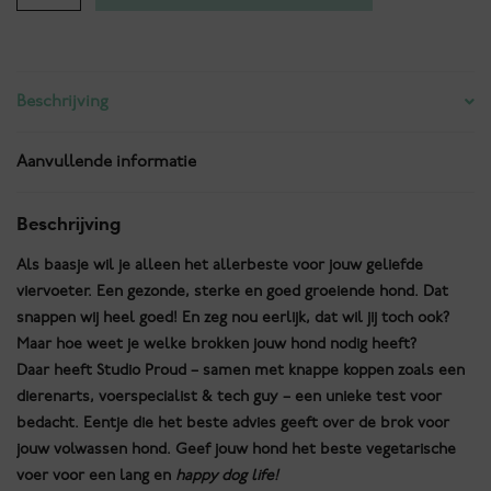
Proud
Satisfying
Salmon
Crunchy
Beschrijving
losse
zak
aantal
Aanvullende informatie
Beschrijving
Als baasje wil je alleen het allerbeste voor jouw geliefde
viervoeter. Een gezonde, sterke en goed groeiende hond. Dat
snappen wij heel goed! En zeg nou eerlijk, dat wil jij toch ook?
Maar hoe weet je welke brokken jouw hond nodig heeft?
Daar heeft Studio Proud – samen met knappe koppen zoals een
dierenarts, voerspecialist & tech guy – een unieke test voor
bedacht. Eentje die het beste advies geeft over de brok voor
jouw volwassen hond. Geef jouw hond het beste vegetarische
voer voor een lang en
happy dog life!