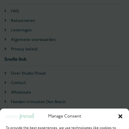
FAQ
Retourneren
Leveringen
Algemene voorwaarden
Privacy beleid
Snelle link
Over Studio Proud
Contact
Wholesale
Honden trimsalon Den Bosch
Doodle trim cursus
Manage Consent
Account
To provide the best experiences, we use technologies like cookies to