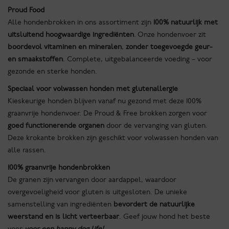
Proud Food
Alle hondenbrokken in ons assortiment zijn
100% natuurlijk met
uitsluitend hoogwaardige ingrediënten
. Onze hondenvoer zit
boordevol vitaminen en mineralen
,
zonder toegevoegde geur-
en smaakstoffen
. Complete, uitgebalanceerde voeding – voor
gezonde en sterke honden.
Speciaal voor volwassen honden met glutenallergie
Kieskeurige honden blijven vanaf nu gezond met deze 100%
graanvrije hondenvoer. De Proud & Free brokken zorgen voor
goed functionerende organen
door de vervanging van gluten.
Deze krokante brokken zijn geschikt voor volwassen honden van
alle rassen.
100% graanvrije hondenbrokken
De granen zijn vervangen door aardappel, waardoor
overgevoeligheid voor gluten is uitgesloten. De unieke
samenstelling van ingrediënten
bevordert de natuurlijke
weerstand en
is
licht verteerbaar
. Geef jouw hond het beste
voer
voor een
happy dog life!