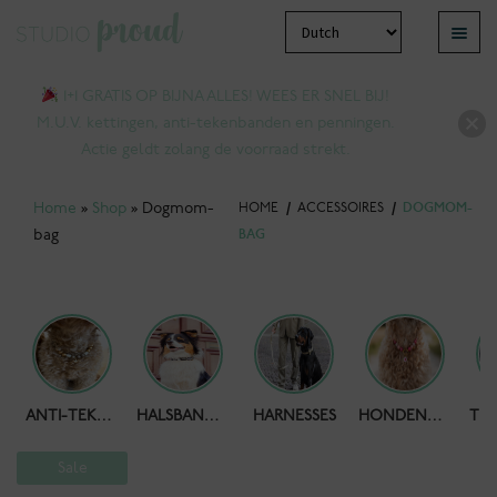
Ga
Ga
Menu
door
naar
bmenu
naar
de
1+1 GRATIS OP BIJNA ALLES! WEES ER SNEL BIJ!
tvouwen
navigatie
inhoud
M.U.V. kettingen, anti-tekenbanden en penningen.
Actie geldt zolang de voorraad strekt.
Home
»
Shop
»
Dogmom-
HOME
/
ACCESSOIRES
/
DOGMOM-
bag
BAG
HONDENPOEPZAKJES
ANTI-TEKENBAND
HALSBANDEN
HARNESSES
HONDENKETTING
bmenu
tvouwen
Sale