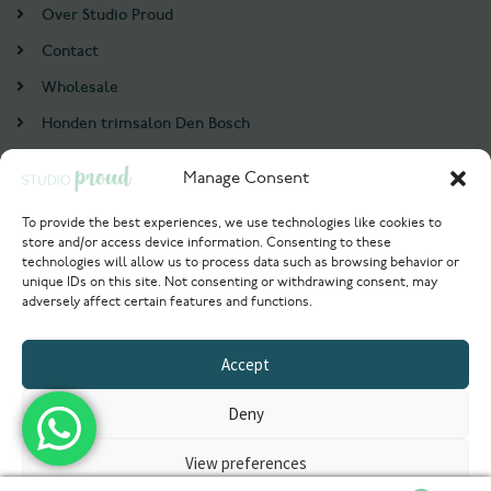
Over Studio Proud
Contact
Wholesale
Honden trimsalon Den Bosch
Doodle trim cursus
Manage Consent
Account
To provide the best experiences, we use technologies like cookies to
store and/or access device information. Consenting to these
Login / Register
technologies will allow us to process data such as browsing behavior or
unique IDs on this site. Not consenting or withdrawing consent, may
Probeer nu
adversely affect certain features and functions.
© 2021 Studioproud. All rights reserved.
Accept
Powered by
Deny
View preferences