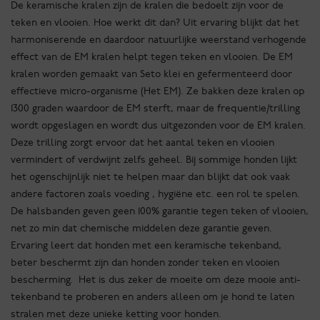
De keramische kralen zijn de kralen die bedoelt zijn voor de
teken en vlooien. Hoe werkt dit dan? Uit ervaring blijkt dat het
harmoniserende en daardoor natuurlijke weerstand verhogende
effect van de EM kralen helpt tegen teken en vlooien. De EM
kralen worden gemaakt van Seto klei en gefermenteerd door
effectieve micro-organisme (Het EM). Ze bakken deze kralen op
1300 graden waardoor de EM sterft, maar de frequentie/trilling
wordt opgeslagen en wordt dus uitgezonden voor de EM kralen.
Deze trilling zorgt ervoor dat het aantal teken en vlooien
vermindert of verdwijnt zelfs geheel. Bij sommige honden lijkt
het ogenschijnlijk niet te helpen maar dan blijkt dat ook vaak
andere factoren zoals voeding , hygiëne etc. een rol te spelen.
De halsbanden geven geen 100% garantie tegen teken of vlooien,
net zo min dat chemische middelen deze garantie geven.
Ervaring leert dat honden met een keramische tekenband,
beter beschermt zijn dan honden zonder teken en vlooien
bescherming. Het is dus zeker de moeite om deze mooie anti-
tekenband te proberen en anders alleen om je hond te laten
stralen met deze unieke ketting voor honden.