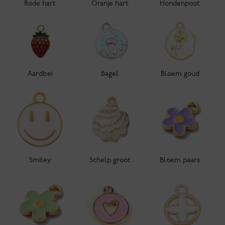
Rode hart
Oranje hart
Hondenpoot
Aardbei
Bagel
Bloem goud
Smiley
Schelp groot
Bloem paars