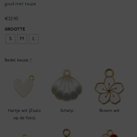
goud met taupe
€
22.95
GROOTTE
S
M
L
Bedel keuze
*
Hartje wit (Zoals
Schelp
Bloem wit
op de foto)