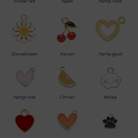
Vlinder wit
Appel
Hartje rood
Zonnebloem
Kersen
Hartje goud
Hartje roze
Citroen
Wolkje