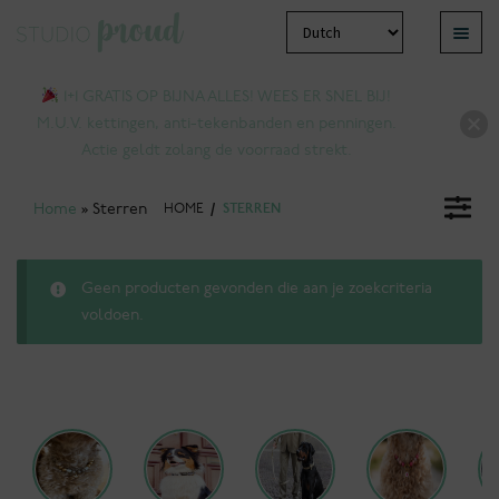
Ga
Ga
Menu
door
naar
bmenu
naar
de
1+1 GRATIS OP BIJNA ALLES! WEES ER SNEL BIJ!
tvouwen
navigatie
inhoud
M.U.V. kettingen, anti-tekenbanden en penningen.
Actie geldt zolang de voorraad strekt.
Home
»
Sterren
HOME
/
STERREN
Geen producten gevonden die aan je zoekcriteria
voldoen.
bmenu
tvouwen