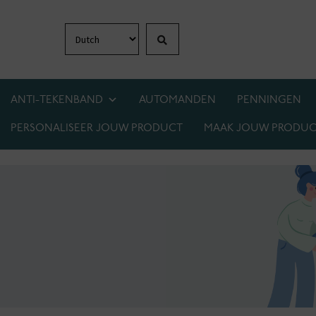
Zoeken
Ga
Ga
door
naar
naar
de
navigatie
inhoud
ANTI-TEKENBAND
AUTOMANDEN
PENNINGEN
PERSONALISEER JOUW PRODUCT
MAAK JOUW PRODUC
1+1 GRATIS OP BIJNA ALLES! WEES ER SNEL 