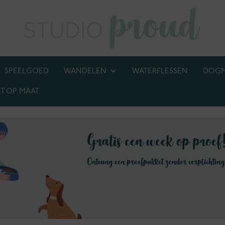
SPEELGOED
WANDELEN
WATERFLESSEN
DOG
T OP MAAT
BIJ! M.U.V. kettingen, anti-tekenbanden en penningen
Gratis een week op proe
Ontvang een proefpakket zonder verplichtin