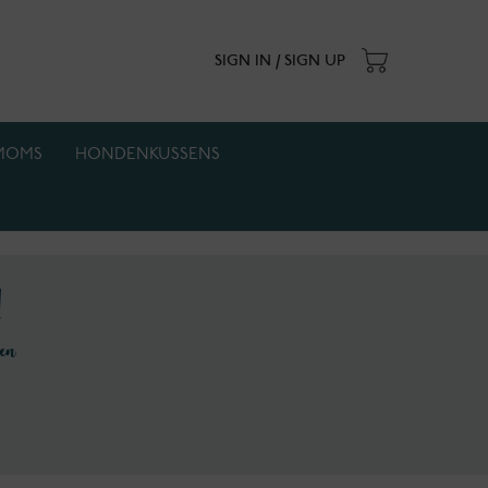
SIGN IN / SIGN UP
MOMS
HONDENKUSSENS
. Actie geldt zolang de voorraad strekt.
f!
gen