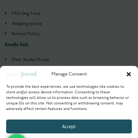
FAQ Dog Food
Shipping policy
Refund Policy
Snelle link
Over Studio Proud
Contact
Manage Consent
Account
To provide the best experiences, we use technologies like cookies to
store and/or access device information. Consenting to these
Login / Register
technologies will allow us to process data such as browsing behavior or
unique IDs on this site. Not consenting or withdrawing consent, may
Try Now
adversely affect certain features and functions.
© 2021 Studioproud. All rights reserved
Accept
Powered by