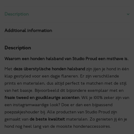
Tweed
stof
Description
Halsband
quantity
Additional information
Description
Waarom een honden halsband van Studio Proud een msthave is.
Met
deze überstylische honden halsband
zijn jijen je hond in één
klap gestyled voor een dagje flaneren. Er zijn verschillende
prints en materialen, dus altijd perfect te matchen met de stijl
van het baasje. Bijvoorbeeld dit bijzondere exemplaar met en
fraaie tweed en goudkleurige accenten
. Wil je 100% zeker zijn van
een instagramwaardige look? Doe er dan een bijpassend
poepzakjeshouder bij. Alle producten van Studio Proud zijn
gemaakt van
de beste kwaliteit
materialen. Zo genieten jij én je
hond nog heel lang van de mooiste hondenaccessoires.