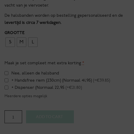
vacht van je viervoeter.
De halsbanden worden op bestelling gepersonaliseerd en de
levertijd is circa 7 werkdagen.
GROOTTE
S
M
L
Maak je set compleet met extra korting
*
Nee, alleen de halsband
+ Handsfree riem (230cm) (Normaal 41,95)
(+€39.85)
+ Dispenser (Normaal 22,95
(+€21.80)
Meerdere opties mogelijk
Monte
ADD TO CART
Napoleone
-